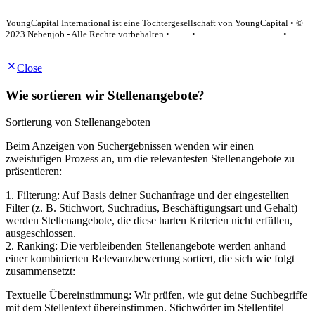
YoungCapital Google score 4.6 - 18 reviews
YoungCapital International ist eine Tochtergesellschaft von YoungCapital • ©
2023 Nebenjob - Alle Rechte vorbehalten •
AGB
•
Datenschutzerklärung
•
Impressum
Close
Wie sortieren wir Stellenangebote?
Sortierung von Stellenangeboten
Beim Anzeigen von Suchergebnissen wenden wir einen
zweistufigen Prozess an, um die relevantesten Stellenangebote zu
präsentieren:
1. Filterung: Auf Basis deiner Suchanfrage und der eingestellten
Filter (z. B. Stichwort, Suchradius, Beschäftigungsart und Gehalt)
werden Stellenangebote, die diese harten Kriterien nicht erfüllen,
ausgeschlossen.
2. Ranking: Die verbleibenden Stellenangebote werden anhand
einer kombinierten Relevanzbewertung sortiert, die sich wie folgt
zusammensetzt:
Textuelle Übereinstimmung: Wir prüfen, wie gut deine Suchbegriffe
mit dem Stellentext übereinstimmen. Stichwörter im Stellentitel