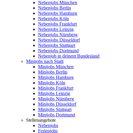
Nebenjobs München
Nebenjobs Berlin
Nebenjobs Hamburg
Nebenjobs Köln
Nebenjobs Frankfurt
Nebenjobs Leipzig
Nebenjobs Nürnberg
Nebenjobs Düsseldorf
Nebenjobs Stuttgart
Nebenjobs Dortmund
Nebenjob in deinem Bundesland
Minijobs nach Stadt
Minijobs München
Minijobs Berlin
Minijobs Hamburg
Minijobs Köln
Minijobs Frankfurt
Minijobs Leipzig
Minijobs Nürnberg
Minijobs Düsseldorf
Minijobs Stuttgart
Minijobs Dortmund
Stellenangebote
Nebenjobs
Ferienjobs