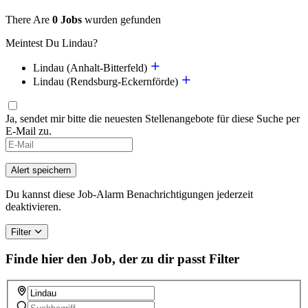
There Are
0 Jobs
wurden gefunden
Meintest Du Lindau?
Lindau (Anhalt-Bitterfeld)
Lindau (Rendsburg-Eckernförde)
Ja, sendet mir bitte die neuesten Stellenangebote für diese Suche per
E-Mail zu.
If
you
are
Alert speichern
a
human,
Du kannst diese Job-Alarm Benachrichtigungen jederzeit
ignore
deaktivieren.
this
field
Filter
Finde hier den Job, der zu dir passt
Filter