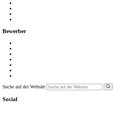
Kostenlos registrieren
Anzeige schalten
Recruiting-Prozess Tipps
FAQ für Unternehmen
Bewerber
Kostenlos registrieren
Alle Jobs in Deutschland
Nebenjob suchen
Minijob suchen
Ferienjob suchen
Bewerbungstipps
NebenJob Ratgeber
Suche auf der Website
Social