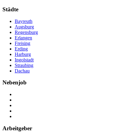
Städte
Bayreuth
Augsburg
Regensburg
Erlangen
Freising
Erding
Harburg
Ingolstadt
Straubing
Dachau
Nebenjob
Über Nebenjob
Arbeiten bei NebenJob
Kontakt
Partner
FAQ
Arbeitgeber