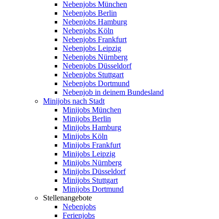
Nebenjobs München
Nebenjobs Berlin
Nebenjobs Hamburg
Nebenjobs Köln
Nebenjobs Frankfurt
Nebenjobs Leipzig
Nebenjobs Nürnberg
Nebenjobs Düsseldorf
Nebenjobs Stuttgart
Nebenjobs Dortmund
Nebenjob in deinem Bundesland
Minijobs nach Stadt
Minijobs München
Minijobs Berlin
Minijobs Hamburg
Minijobs Köln
Minijobs Frankfurt
Minijobs Leipzig
Minijobs Nürnberg
Minijobs Düsseldorf
Minijobs Stuttgart
Minijobs Dortmund
Stellenangebote
Nebenjobs
Ferienjobs