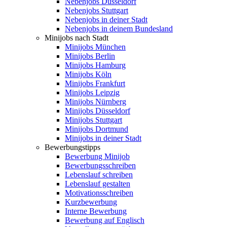
Nebenjobs Düsseldorf
Nebenjobs Stuttgart
Nebenjobs in deiner Stadt
Nebenjobs in deinem Bundesland
Minijobs nach Stadt
Minijobs München
Minijobs Berlin
Minijobs Hamburg
Minijobs Köln
Minijobs Frankfurt
Minijobs Leipzig
Minijobs Nürnberg
Minijobs Düsseldorf
Minijobs Stuttgart
Minijobs Dortmund
Minijobs in deiner Stadt
Bewerbungstipps
Bewerbung Minijob
Bewerbungsschreiben
Lebenslauf schreiben
Lebenslauf gestalten
Motivationsschreiben
Kurzbewerbung
Interne Bewerbung
Bewerbung auf Englisch