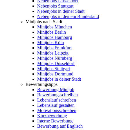
Nebenjobs Düsseldorf
Nebenjobs Stuttgart
Nebenjobs in deiner Stadt
Nebenjobs in deinem Bundesland
Minijobs nach Stadt
Minijobs München
Minijobs Berlin
Minijobs Hamburg
Minijobs Köln
Minijobs Frankfurt
Minijobs Leipzig
Minijobs Nürnberg
Minijobs Düsseldorf
Minijobs Stuttgart
Minijobs Dortmund
Minijobs in deiner Stadt
Bewerbungstipps
Bewerbung Minijob
Bewerbungsschreiben
Lebenslauf schreiben
Lebenslauf gestalten
Motivationsschreiben
Kurzbewerbung
Interne Bewerbung
Bewerbung auf Englisch