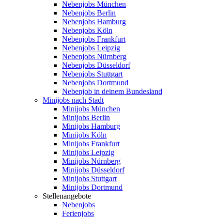
Nebenjobs München
Nebenjobs Berlin
Nebenjobs Hamburg
Nebenjobs Köln
Nebenjobs Frankfurt
Nebenjobs Leipzig
Nebenjobs Nürnberg
Nebenjobs Düsseldorf
Nebenjobs Stuttgart
Nebenjobs Dortmund
Nebenjob in deinem Bundesland
Minijobs nach Stadt
Minijobs München
Minijobs Berlin
Minijobs Hamburg
Minijobs Köln
Minijobs Frankfurt
Minijobs Leipzig
Minijobs Nürnberg
Minijobs Düsseldorf
Minijobs Stuttgart
Minijobs Dortmund
Stellenangebote
Nebenjobs
Ferienjobs