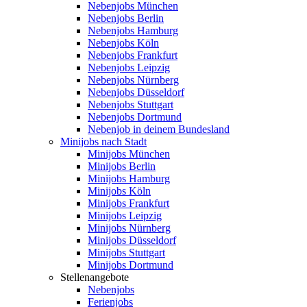
Nebenjobs München
Nebenjobs Berlin
Nebenjobs Hamburg
Nebenjobs Köln
Nebenjobs Frankfurt
Nebenjobs Leipzig
Nebenjobs Nürnberg
Nebenjobs Düsseldorf
Nebenjobs Stuttgart
Nebenjobs Dortmund
Nebenjob in deinem Bundesland
Minijobs nach Stadt
Minijobs München
Minijobs Berlin
Minijobs Hamburg
Minijobs Köln
Minijobs Frankfurt
Minijobs Leipzig
Minijobs Nürnberg
Minijobs Düsseldorf
Minijobs Stuttgart
Minijobs Dortmund
Stellenangebote
Nebenjobs
Ferienjobs