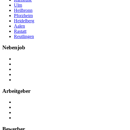
Ulm
Heilbronn
Pforzheim
Heidelberg
Aalen
Rastatt
Reutlingen
Nebenjob
Über Nebenjob
Arbeiten bei NebenJob
Kontakt
Partner
FAQ
Arbeitgeber
Kostenlos registrieren
Anzeige schalten
Recruiting-Prozess Tipps
FAQ für Unternehmen
Bewerber