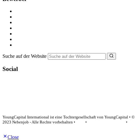
Kostenlos registrieren
Alle Jobs in Deutschland
Nebenjob suchen
Minijob suchen
Ferienjob suchen
Bewerbungstipps
NebenJob Ratgeber
Suche auf der Website
Social
YoungCapital Google score 4.6 - 18 reviews
YoungCapital International ist eine Tochtergesellschaft von YoungCapital • ©
2023 Nebenjob - Alle Rechte vorbehalten •
AGB
•
Datenschutzerklärung
•
Impressum
Close