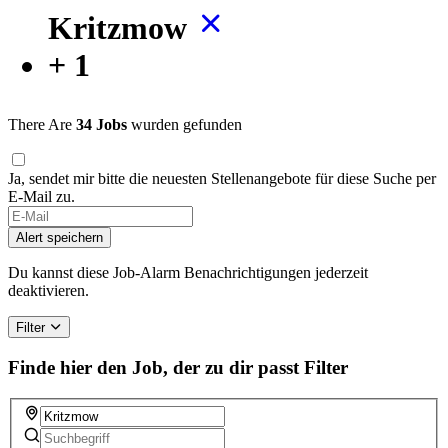
Kritzmow
+ 1
There Are
34 Jobs
wurden gefunden
Ja, sendet mir bitte die neuesten Stellenangebote für diese Suche per
E-Mail zu.
If
you
Alert speichern
are
a
Du kannst diese Job-Alarm Benachrichtigungen jederzeit
human,
deaktivieren.
ignore
this
Filter
field
Finde hier den Job, der zu dir passt
Filter