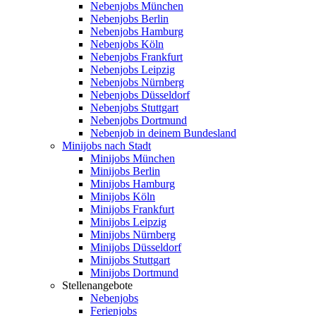
Nebenjobs München
Nebenjobs Berlin
Nebenjobs Hamburg
Nebenjobs Köln
Nebenjobs Frankfurt
Nebenjobs Leipzig
Nebenjobs Nürnberg
Nebenjobs Düsseldorf
Nebenjobs Stuttgart
Nebenjobs Dortmund
Nebenjob in deinem Bundesland
Minijobs nach Stadt
Minijobs München
Minijobs Berlin
Minijobs Hamburg
Minijobs Köln
Minijobs Frankfurt
Minijobs Leipzig
Minijobs Nürnberg
Minijobs Düsseldorf
Minijobs Stuttgart
Minijobs Dortmund
Stellenangebote
Nebenjobs
Ferienjobs