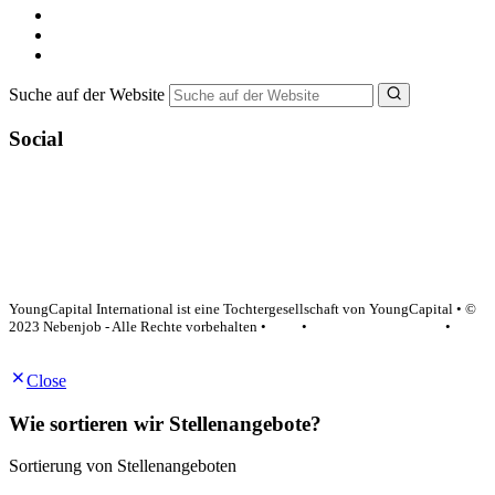
Ferienjob suchen
Bewerbungstipps
NebenJob Ratgeber
Suche auf der Website
Social
YoungCapital Google score 4.6 - 18 reviews
YoungCapital International ist eine Tochtergesellschaft von YoungCapital • ©
2023 Nebenjob - Alle Rechte vorbehalten •
AGB
•
Datenschutzerklärung
•
Impressum
Close
Wie sortieren wir Stellenangebote?
Sortierung von Stellenangeboten