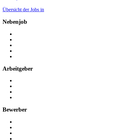
Übersicht der Jobs in
Nebenjob
Über Nebenjob
Arbeiten bei NebenJob
Kontakt
Partner
FAQ
Arbeitgeber
Kostenlos registrieren
Anzeige schalten
Recruiting-Prozess Tipps
FAQ für Unternehmen
Bewerber
Kostenlos registrieren
Alle Jobs in Deutschland
Nebenjob suchen
Minijob suchen