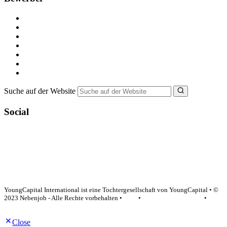
Kostenlos registrieren
Alle Jobs in Deutschland
Nebenjob suchen
Minijob suchen
Ferienjob suchen
Bewerbungstipps
NebenJob Ratgeber
Suche auf der Website
Social
YoungCapital Google score 4.6 - 18 reviews
YoungCapital International ist eine Tochtergesellschaft von YoungCapital • ©
2023 Nebenjob - Alle Rechte vorbehalten •
AGB
•
Datenschutzerklärung
•
Impressum
Close