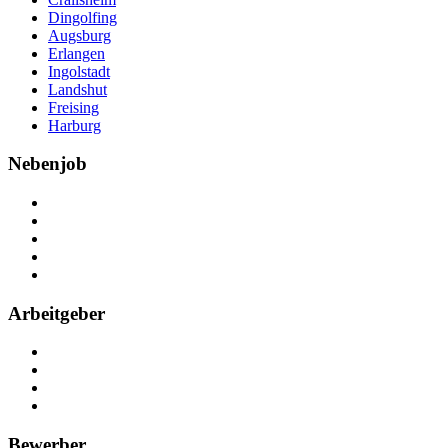
Dingolfing
Augsburg
Erlangen
Ingolstadt
Landshut
Freising
Harburg
Nebenjob
Über Nebenjob
Arbeiten bei NebenJob
Kontakt
Partner
FAQ
Arbeitgeber
Kostenlos registrieren
Anzeige schalten
Recruiting-Prozess Tipps
FAQ für Unternehmen
Bewerber