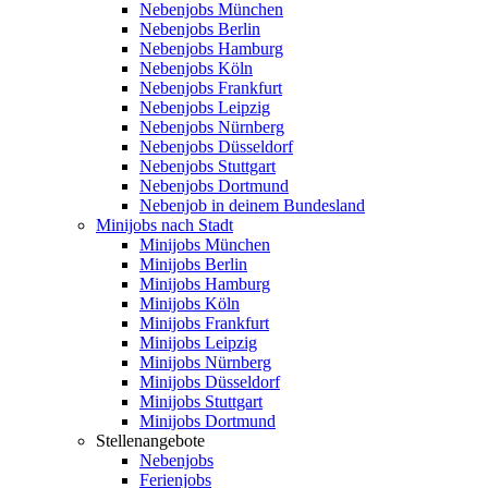
Nebenjobs München
Nebenjobs Berlin
Nebenjobs Hamburg
Nebenjobs Köln
Nebenjobs Frankfurt
Nebenjobs Leipzig
Nebenjobs Nürnberg
Nebenjobs Düsseldorf
Nebenjobs Stuttgart
Nebenjobs Dortmund
Nebenjob in deinem Bundesland
Minijobs nach Stadt
Minijobs München
Minijobs Berlin
Minijobs Hamburg
Minijobs Köln
Minijobs Frankfurt
Minijobs Leipzig
Minijobs Nürnberg
Minijobs Düsseldorf
Minijobs Stuttgart
Minijobs Dortmund
Stellenangebote
Nebenjobs
Ferienjobs