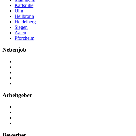
Karlsruhe
Ulm
Heilbronn
Heidelberg
Siegen
Aalen
Pforzheim
Nebenjob
Über Nebenjob
Arbeiten bei NebenJob
Kontakt
Partner
FAQ
Arbeitgeber
Kostenlos registrieren
Anzeige schalten
Recruiting-Prozess Tipps
FAQ für Unternehmen
Bewerber