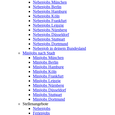
Nebenjobs München
Nebenjobs Berlin
Nebenjobs Hamburg
Nebenjobs Köln
Nebenjobs Frankfurt
Nebenjobs Leipzig
Nebenjobs Nürnberg
Nebenjobs Düsseldorf
Nebenjobs Stuttgart
Nebenjobs Dortmund
Nebenjob in deinem Bundesland
Minijobs nach Stadt
Minijobs München
Minijobs Berlin
Minijobs Hamburg
Minijobs Köln
Minijobs Frankfurt
Minijobs Leipzig
Minijobs Nürnberg
Minijobs Düsseldorf
Minijobs Stuttgart
Minijobs Dortmund
Stellenangebote
Nebenjobs
Ferienjobs