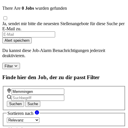
There Are
0 Jobs
wurden gefunden
Ja, sendet mir bitte die neuesten Stellenangebote für diese Suche per
E-Mail zu.
If
you
Alert speichern
are
a
Du kannst diese Job-Alarm Benachrichtigungen jederzeit
human,
deaktivieren.
ignore
this
Filter
field
Finde hier den Job, der zu dir passt
Filter
Suchen
Suche
Sortieren nach