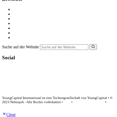
Kostenlos registrieren
Alle Jobs in Deutschland
Nebenjob suchen
Minijob suchen
Ferienjob suchen
Bewerbungstipps
NebenJob Ratgeber
Suche auf der Website
Social
YoungCapital Google score 4.6 - 18 reviews
YoungCapital International ist eine Tochtergesellschaft von YoungCapital • ©
2023 Nebenjob - Alle Rechte vorbehalten •
AGB
•
Datenschutzerklärung
•
Impressum
Close