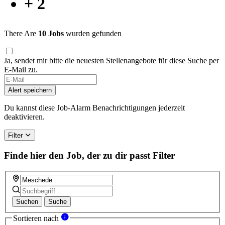
+ 2
There Are
10 Jobs
wurden gefunden
Ja, sendet mir bitte die neuesten Stellenangebote für diese Suche per
E-Mail zu.
If
you
Alert speichern
are
a
Du kannst diese Job-Alarm Benachrichtigungen jederzeit
human,
deaktivieren.
ignore
this
Filter
field
Finde hier den Job, der zu dir passt
Filter
Suchen
Suche
Sortieren nach