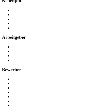
Nebenjob
Über Nebenjob
Arbeiten bei NebenJob
Kontakt
Partner
FAQ
Arbeitgeber
Kostenlos registrieren
Anzeige schalten
Recruiting-Prozess Tipps
FAQ für Unternehmen
Bewerber
Kostenlos registrieren
Alle Jobs in Deutschland
Nebenjob suchen
Minijob suchen
Ferienjob suchen
Bewerbungstipps
NebenJob Ratgeber