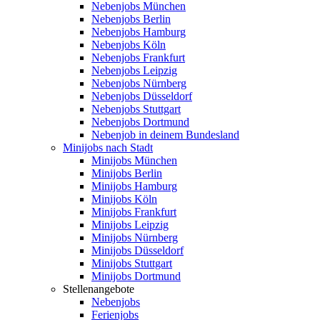
Nebenjobs München
Nebenjobs Berlin
Nebenjobs Hamburg
Nebenjobs Köln
Nebenjobs Frankfurt
Nebenjobs Leipzig
Nebenjobs Nürnberg
Nebenjobs Düsseldorf
Nebenjobs Stuttgart
Nebenjobs Dortmund
Nebenjob in deinem Bundesland
Minijobs nach Stadt
Minijobs München
Minijobs Berlin
Minijobs Hamburg
Minijobs Köln
Minijobs Frankfurt
Minijobs Leipzig
Minijobs Nürnberg
Minijobs Düsseldorf
Minijobs Stuttgart
Minijobs Dortmund
Stellenangebote
Nebenjobs
Ferienjobs