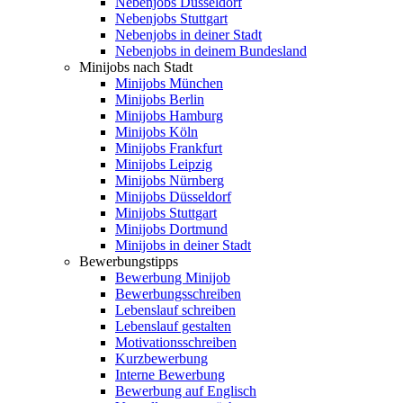
Nebenjobs Düsseldorf
Nebenjobs Stuttgart
Nebenjobs in deiner Stadt
Nebenjobs in deinem Bundesland
Minijobs nach Stadt
Minijobs München
Minijobs Berlin
Minijobs Hamburg
Minijobs Köln
Minijobs Frankfurt
Minijobs Leipzig
Minijobs Nürnberg
Minijobs Düsseldorf
Minijobs Stuttgart
Minijobs Dortmund
Minijobs in deiner Stadt
Bewerbungstipps
Bewerbung Minijob
Bewerbungsschreiben
Lebenslauf schreiben
Lebenslauf gestalten
Motivationsschreiben
Kurzbewerbung
Interne Bewerbung
Bewerbung auf Englisch