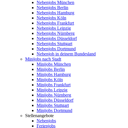
Nebenjobs München
Nebenjobs Berlin
Nebenjobs Hamburg
Nebenjobs Köln
Nebenjobs Frankfurt
Nebenjobs Leipzig
Nebenjobs Nürnberg
Nebenjobs Düsseldorf
Nebenjobs Stuttgart
Nebenjobs Dortmund
Nebenjob in deinem Bundesland
Minijobs nach Stadt
Minijobs München
Minijobs Berlin
Minijobs Hamburg
Minijobs Köln
Minijobs Frankfurt
Minijobs Leipzig
Minijobs Nürnberg
Minijobs Düsseldorf
Minijobs Stuttgart
Minijobs Dortmund
Stellenangebote
Nebenjobs
Ferienjobs