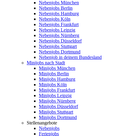
Nebenjobs München
Nebenjobs Berlin
Nebenjobs Hamburg
Nebenjobs Köln
Nebenjobs Frankfurt
Nebenjobs Leipzig
Nebenjobs Nürnberg
Nebenjobs Düsseldorf
Nebenjobs Stuttgart
Nebenjobs Dortmund
Nebenjob in deinem Bundesland
Minijobs nach Stadt
Minijobs München
Minijobs Berlin
Minijobs Hamburg
Minijobs Köln
Minijobs Frankfurt
Minijobs Leipzig
Minijobs Nürnberg
Minijobs Düsseldorf
Minijobs Stuttgart
Minijobs Dortmund
Stellenangebote
Nebenjobs
Ferienjobs