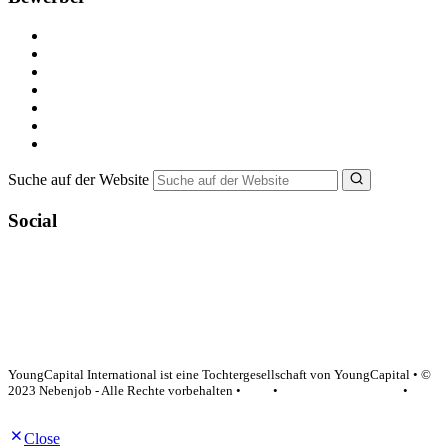
Kostenlos registrieren
Alle Jobs in Deutschland
Nebenjob suchen
Minijob suchen
Ferienjob suchen
Bewerbungstipps
NebenJob Ratgeber
Suche auf der Website
Social
YoungCapital Google score 4.6 - 18 reviews
YoungCapital International ist eine Tochtergesellschaft von YoungCapital • ©
2023 Nebenjob - Alle Rechte vorbehalten •
AGB
•
Datenschutzerklärung
•
Impressum
Close