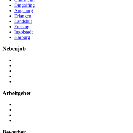
Dingolfing
Augsburg
Erlangen
Landshut
Freising
Ingolstadt
Harburg
Nebenjob
Über Nebenjob
Arbeiten bei NebenJob
Kontakt
Partner
FAQ
Arbeitgeber
Kostenlos registrieren
Anzeige schalten
Recruiting-Prozess Tipps
FAQ für Unternehmen
Bewerber