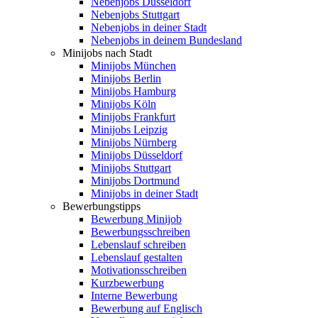
Nebenjobs Düsseldorf
Nebenjobs Stuttgart
Nebenjobs in deiner Stadt
Nebenjobs in deinem Bundesland
Minijobs nach Stadt
Minijobs München
Minijobs Berlin
Minijobs Hamburg
Minijobs Köln
Minijobs Frankfurt
Minijobs Leipzig
Minijobs Nürnberg
Minijobs Düsseldorf
Minijobs Stuttgart
Minijobs Dortmund
Minijobs in deiner Stadt
Bewerbungstipps
Bewerbung Minijob
Bewerbungsschreiben
Lebenslauf schreiben
Lebenslauf gestalten
Motivationsschreiben
Kurzbewerbung
Interne Bewerbung
Bewerbung auf Englisch