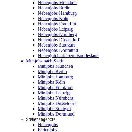
Nebenjobs München
Nebenjobs Berlin
Nebenjobs Hamburg
Nebenjobs Köln
Nebenjobs Frankfurt
Nebenjobs Leipzig
Nebenjobs Nürnberg
Nebenjobs Düsseldorf
Nebenjobs Stuttgart
Nebenjobs Dortmund
Nebenjob in deinem Bundesland
Minijobs nach Stadt
Minijobs München
Minijobs Berlin
Minijobs Hamburg
Minijobs Köln
Minijobs Frankfurt
Minijobs Leipzig
Minijobs Nürnberg
Minijobs Düsseldorf
Minijobs Stuttgart
Minijobs Dortmund
Stellenangebote
Nebenjobs
Ferienjobs