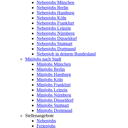
Nebenjobs München
Nebenjobs Berlin
Nebenjobs Hamburg
Nebenjobs Köln
Nebenjobs Frankfurt
Nebenjobs Leipzig
Nebenjobs Nürnberg
Nebenjobs Düsseldorf
Nebenjobs Stuttgart
Nebenjobs Dortmund
Nebenjob in deinem Bundesland
Minijobs nach Stadt
Minijobs München
Minijobs Berlin
Minijobs Hamburg
Minijobs Köln
Minijobs Frankfurt
Minijobs Leipzig
Minijobs Nürnberg
Minijobs Düsseldorf
Minijobs Stuttgart
Minijobs Dortmund
Stellenangebote
Nebenjobs
Ferienjobs