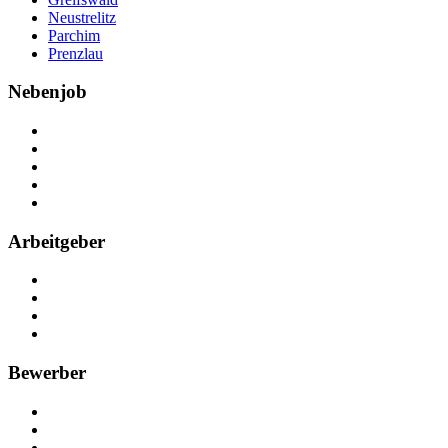
Neustrelitz
Parchim
Prenzlau
Nebenjob
Über Nebenjob
Arbeiten bei NebenJob
Kontakt
Partner
FAQ
Arbeitgeber
Kostenlos registrieren
Anzeige schalten
Recruiting-Prozess Tipps
FAQ für Unternehmen
Bewerber
Kostenlos registrieren
Alle Jobs in Deutschland
Nebenjob suchen