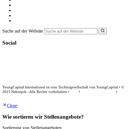
Minijob suchen
Ferienjob suchen
Bewerbungstipps
NebenJob Ratgeber
Suche auf der Website
Social
YoungCapital Google score 4.6 - 18 reviews
YoungCapital International ist eine Tochtergesellschaft von YoungCapital • ©
2023 Nebenjob - Alle Rechte vorbehalten •
AGB
•
Datenschutzerklärung
•
Impressum
Close
Wie sortieren wir Stellenangebote?
Sortierung von Stellenangeboten