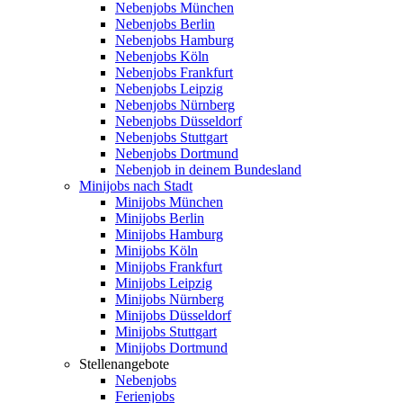
Nebenjobs München
Nebenjobs Berlin
Nebenjobs Hamburg
Nebenjobs Köln
Nebenjobs Frankfurt
Nebenjobs Leipzig
Nebenjobs Nürnberg
Nebenjobs Düsseldorf
Nebenjobs Stuttgart
Nebenjobs Dortmund
Nebenjob in deinem Bundesland
Minijobs nach Stadt
Minijobs München
Minijobs Berlin
Minijobs Hamburg
Minijobs Köln
Minijobs Frankfurt
Minijobs Leipzig
Minijobs Nürnberg
Minijobs Düsseldorf
Minijobs Stuttgart
Minijobs Dortmund
Stellenangebote
Nebenjobs
Ferienjobs