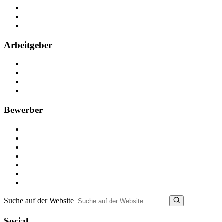
Kontakt
Partner
FAQ
Arbeitgeber
Kostenlos registrieren
Anzeige schalten
Recruiting-Prozess Tipps
FAQ für Unternehmen
Bewerber
Kostenlos registrieren
Alle Jobs in Deutschland
Nebenjob suchen
Minijob suchen
Ferienjob suchen
Bewerbungstipps
NebenJob Ratgeber
Suche auf der Website
Social