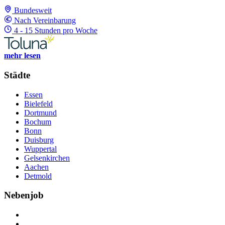
Bundesweit
Nach Vereinbarung
4 - 15 Stunden pro Woche
mehr lesen
Städte
Essen
Bielefeld
Dortmund
Bochum
Bonn
Duisburg
Wuppertal
Gelsenkirchen
Aachen
Detmold
Nebenjob
Über Nebenjob
Arbeiten bei NebenJob