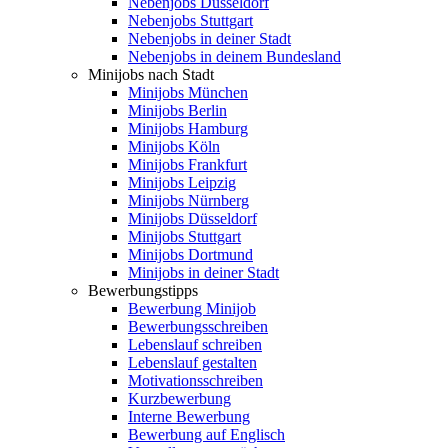
Nebenjobs Düsseldorf
Nebenjobs Stuttgart
Nebenjobs in deiner Stadt
Nebenjobs in deinem Bundesland
Minijobs nach Stadt
Minijobs München
Minijobs Berlin
Minijobs Hamburg
Minijobs Köln
Minijobs Frankfurt
Minijobs Leipzig
Minijobs Nürnberg
Minijobs Düsseldorf
Minijobs Stuttgart
Minijobs Dortmund
Minijobs in deiner Stadt
Bewerbungstipps
Bewerbung Minijob
Bewerbungsschreiben
Lebenslauf schreiben
Lebenslauf gestalten
Motivationsschreiben
Kurzbewerbung
Interne Bewerbung
Bewerbung auf Englisch