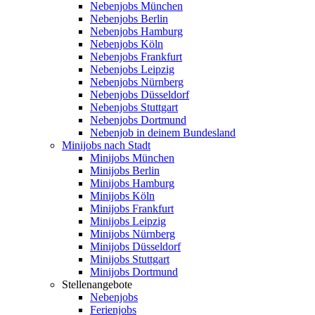
Nebenjobs München
Nebenjobs Berlin
Nebenjobs Hamburg
Nebenjobs Köln
Nebenjobs Frankfurt
Nebenjobs Leipzig
Nebenjobs Nürnberg
Nebenjobs Düsseldorf
Nebenjobs Stuttgart
Nebenjobs Dortmund
Nebenjob in deinem Bundesland
Minijobs nach Stadt
Minijobs München
Minijobs Berlin
Minijobs Hamburg
Minijobs Köln
Minijobs Frankfurt
Minijobs Leipzig
Minijobs Nürnberg
Minijobs Düsseldorf
Minijobs Stuttgart
Minijobs Dortmund
Stellenangebote
Nebenjobs
Ferienjobs