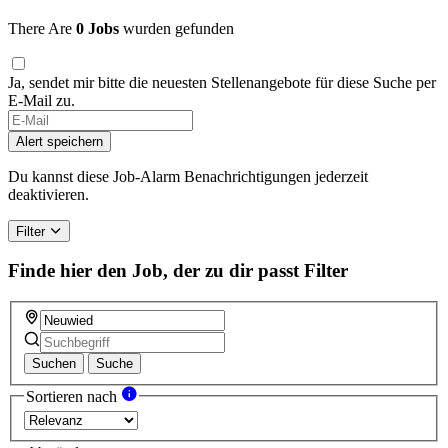
There Are
0 Jobs
wurden gefunden
Ja, sendet mir bitte die neuesten Stellenangebote für diese Suche per
E-Mail zu.
If
you
Alert speichern
are
a
Du kannst diese Job-Alarm Benachrichtigungen jederzeit
human,
deaktivieren.
ignore
this
Filter
field
Finde hier den Job, der zu dir passt
Filter
Suchen
Suche
Sortieren nach