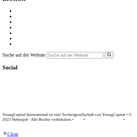
Kostenlos registrieren
Alle Jobs in Deutschland
Nebenjob suchen
Minijob suchen
Ferienjob suchen
Bewerbungstipps
NebenJob Ratgeber
Suche auf der Website
Social
YoungCapital Google score 4.6 - 18 reviews
YoungCapital International ist eine Tochtergesellschaft von YoungCapital • ©
2023 Nebenjob - Alle Rechte vorbehalten •
AGB
•
Datenschutzerklärung
•
Impressum
Close