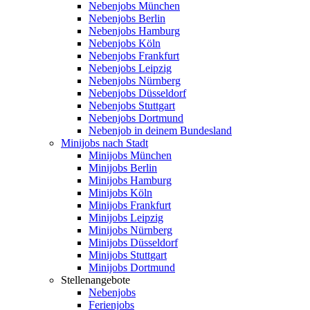
Nebenjobs München
Nebenjobs Berlin
Nebenjobs Hamburg
Nebenjobs Köln
Nebenjobs Frankfurt
Nebenjobs Leipzig
Nebenjobs Nürnberg
Nebenjobs Düsseldorf
Nebenjobs Stuttgart
Nebenjobs Dortmund
Nebenjob in deinem Bundesland
Minijobs nach Stadt
Minijobs München
Minijobs Berlin
Minijobs Hamburg
Minijobs Köln
Minijobs Frankfurt
Minijobs Leipzig
Minijobs Nürnberg
Minijobs Düsseldorf
Minijobs Stuttgart
Minijobs Dortmund
Stellenangebote
Nebenjobs
Ferienjobs