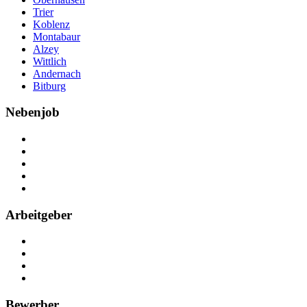
Trier
Koblenz
Montabaur
Alzey
Wittlich
Andernach
Bitburg
Nebenjob
Über Nebenjob
Arbeiten bei NebenJob
Kontakt
Partner
FAQ
Arbeitgeber
Kostenlos registrieren
Anzeige schalten
Recruiting-Prozess Tipps
FAQ für Unternehmen
Bewerber