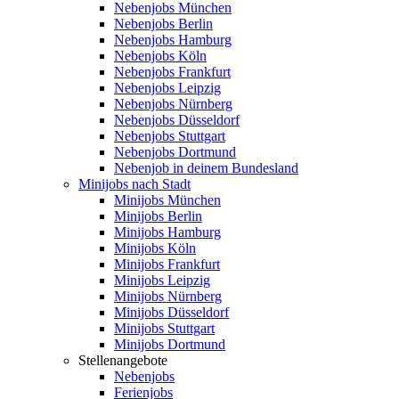
Nebenjobs München
Nebenjobs Berlin
Nebenjobs Hamburg
Nebenjobs Köln
Nebenjobs Frankfurt
Nebenjobs Leipzig
Nebenjobs Nürnberg
Nebenjobs Düsseldorf
Nebenjobs Stuttgart
Nebenjobs Dortmund
Nebenjob in deinem Bundesland
Minijobs nach Stadt
Minijobs München
Minijobs Berlin
Minijobs Hamburg
Minijobs Köln
Minijobs Frankfurt
Minijobs Leipzig
Minijobs Nürnberg
Minijobs Düsseldorf
Minijobs Stuttgart
Minijobs Dortmund
Stellenangebote
Nebenjobs
Ferienjobs