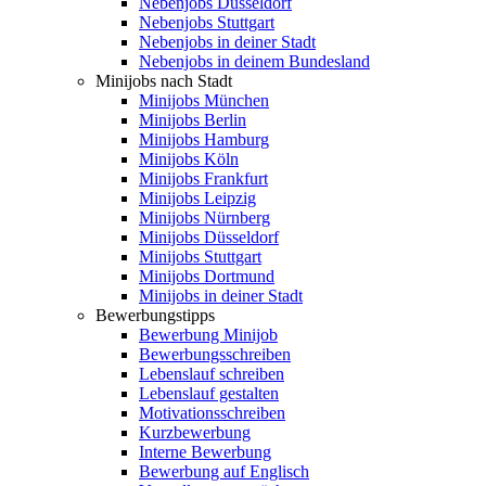
Nebenjobs Düsseldorf
Nebenjobs Stuttgart
Nebenjobs in deiner Stadt
Nebenjobs in deinem Bundesland
Minijobs nach Stadt
Minijobs München
Minijobs Berlin
Minijobs Hamburg
Minijobs Köln
Minijobs Frankfurt
Minijobs Leipzig
Minijobs Nürnberg
Minijobs Düsseldorf
Minijobs Stuttgart
Minijobs Dortmund
Minijobs in deiner Stadt
Bewerbungstipps
Bewerbung Minijob
Bewerbungsschreiben
Lebenslauf schreiben
Lebenslauf gestalten
Motivationsschreiben
Kurzbewerbung
Interne Bewerbung
Bewerbung auf Englisch