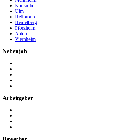
Karlsruhe
Ulm
Heilbronn
Heidelberg
Pforzheim
Aalen
Viernheim
Nebenjob
Über Nebenjob
Arbeiten bei NebenJob
Kontakt
Partner
FAQ
Arbeitgeber
Kostenlos registrieren
Anzeige schalten
Recruiting-Prozess Tipps
FAQ für Unternehmen
Bewerber