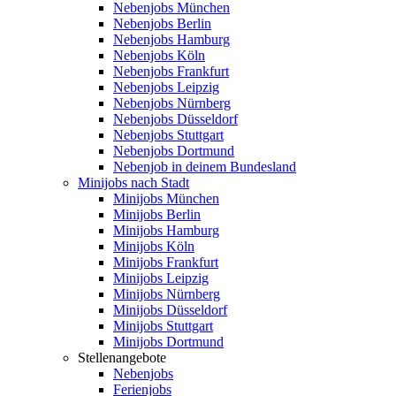
Nebenjobs München
Nebenjobs Berlin
Nebenjobs Hamburg
Nebenjobs Köln
Nebenjobs Frankfurt
Nebenjobs Leipzig
Nebenjobs Nürnberg
Nebenjobs Düsseldorf
Nebenjobs Stuttgart
Nebenjobs Dortmund
Nebenjob in deinem Bundesland
Minijobs nach Stadt
Minijobs München
Minijobs Berlin
Minijobs Hamburg
Minijobs Köln
Minijobs Frankfurt
Minijobs Leipzig
Minijobs Nürnberg
Minijobs Düsseldorf
Minijobs Stuttgart
Minijobs Dortmund
Stellenangebote
Nebenjobs
Ferienjobs