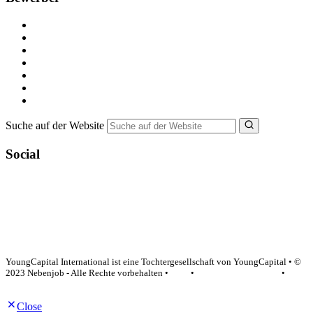
Kostenlos registrieren
Alle Jobs in Deutschland
Nebenjob suchen
Minijob suchen
Ferienjob suchen
Bewerbungstipps
NebenJob Ratgeber
Suche auf der Website
Social
YoungCapital Google score 4.6 - 18 reviews
YoungCapital International ist eine Tochtergesellschaft von YoungCapital • ©
2023 Nebenjob - Alle Rechte vorbehalten •
AGB
•
Datenschutzerklärung
•
Impressum
Close