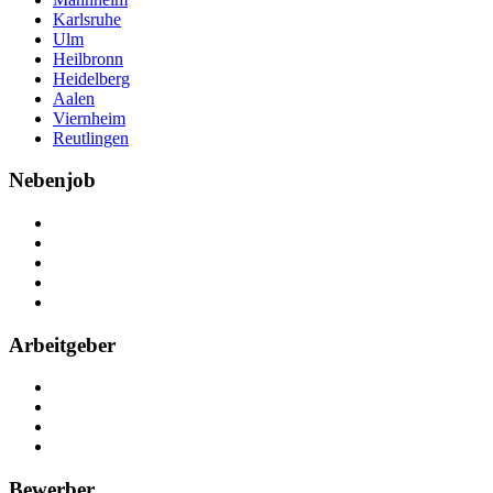
Karlsruhe
Ulm
Heilbronn
Heidelberg
Aalen
Viernheim
Reutlingen
Nebenjob
Über Nebenjob
Arbeiten bei NebenJob
Kontakt
Partner
FAQ
Arbeitgeber
Kostenlos registrieren
Anzeige schalten
Recruiting-Prozess Tipps
FAQ für Unternehmen
Bewerber