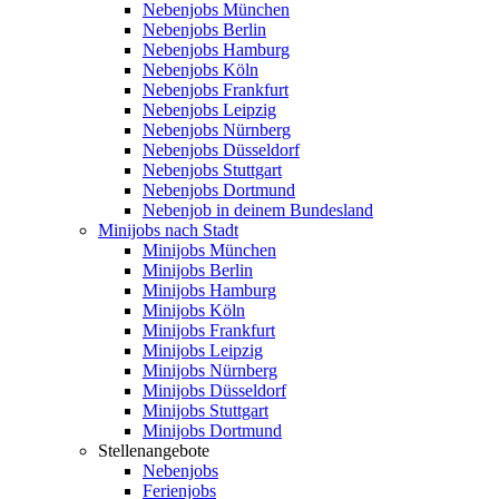
Nebenjobs München
Nebenjobs Berlin
Nebenjobs Hamburg
Nebenjobs Köln
Nebenjobs Frankfurt
Nebenjobs Leipzig
Nebenjobs Nürnberg
Nebenjobs Düsseldorf
Nebenjobs Stuttgart
Nebenjobs Dortmund
Nebenjob in deinem Bundesland
Minijobs nach Stadt
Minijobs München
Minijobs Berlin
Minijobs Hamburg
Minijobs Köln
Minijobs Frankfurt
Minijobs Leipzig
Minijobs Nürnberg
Minijobs Düsseldorf
Minijobs Stuttgart
Minijobs Dortmund
Stellenangebote
Nebenjobs
Ferienjobs