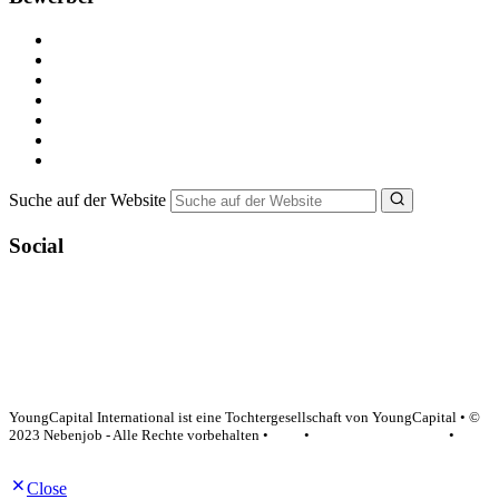
Kostenlos registrieren
Alle Jobs in Deutschland
Nebenjob suchen
Minijob suchen
Ferienjob suchen
Bewerbungstipps
NebenJob Ratgeber
Suche auf der Website
Social
YoungCapital Google score 4.6 - 18 reviews
YoungCapital International ist eine Tochtergesellschaft von YoungCapital • ©
2023 Nebenjob - Alle Rechte vorbehalten •
AGB
•
Datenschutzerklärung
•
Impressum
Close