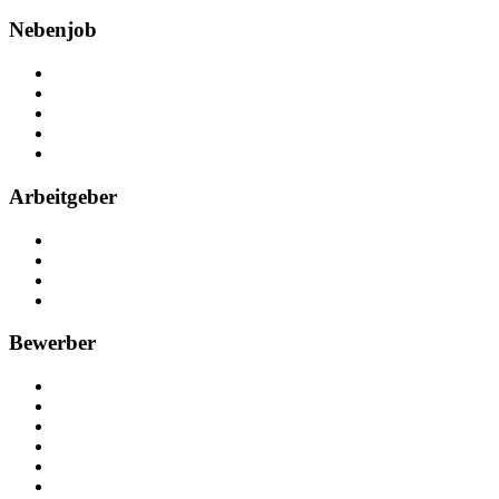
Nebenjob
Über Nebenjob
Arbeiten bei NebenJob
Kontakt
Partner
FAQ
Arbeitgeber
Kostenlos registrieren
Anzeige schalten
Recruiting-Prozess Tipps
FAQ für Unternehmen
Bewerber
Kostenlos registrieren
Alle Jobs in Deutschland
Nebenjob suchen
Minijob suchen
Ferienjob suchen
Bewerbungstipps