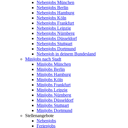
Nebenjobs München
Nebenjobs Berlin
Nebenjobs Hamburg
Nebenjobs Köln
Nebenjobs Frankfurt
Nebenjobs Leipzig
Nebenjobs Nürnberg
Nebenjobs Düsseldorf
Nebenjobs Stuttgart
Nebenjobs Dortmund
Nebenjob in deinem Bundesland
Minijobs nach Stadt
Minijobs München
Minijobs Berlin
Minijobs Hamburg
Minijobs Köln
Minijobs Frankfurt
Minijobs Leipzig
Minijobs Nürnberg
Minijobs Düsseldorf
Minijobs Stuttgart
Minijobs Dortmund
Stellenangebote
Nebenjobs
Ferienjobs