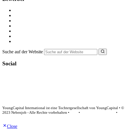
Kostenlos registrieren
Alle Jobs in Deutschland
Nebenjob suchen
Minijob suchen
Ferienjob suchen
Bewerbungstipps
NebenJob Ratgeber
Suche auf der Website
Social
YoungCapital Google score 4.6 - 18 reviews
YoungCapital International ist eine Tochtergesellschaft von YoungCapital • ©
2023 Nebenjob - Alle Rechte vorbehalten •
AGB
•
Datenschutzerklärung
•
Impressum
Close