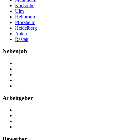
Karlsruhe
Ulm
Heilbronn
Pforzheim
Heidelberg
Aalen
Rastatt
Nebenjob
Über Nebenjob
Arbeiten bei NebenJob
Kontakt
Partner
FAQ
Arbeitgeber
Kostenlos registrieren
Anzeige schalten
Recruiting-Prozess Tipps
FAQ für Unternehmen
Bewerber