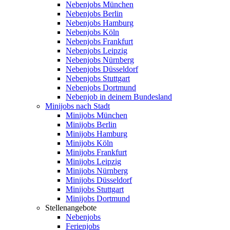
Nebenjobs München
Nebenjobs Berlin
Nebenjobs Hamburg
Nebenjobs Köln
Nebenjobs Frankfurt
Nebenjobs Leipzig
Nebenjobs Nürnberg
Nebenjobs Düsseldorf
Nebenjobs Stuttgart
Nebenjobs Dortmund
Nebenjob in deinem Bundesland
Minijobs nach Stadt
Minijobs München
Minijobs Berlin
Minijobs Hamburg
Minijobs Köln
Minijobs Frankfurt
Minijobs Leipzig
Minijobs Nürnberg
Minijobs Düsseldorf
Minijobs Stuttgart
Minijobs Dortmund
Stellenangebote
Nebenjobs
Ferienjobs