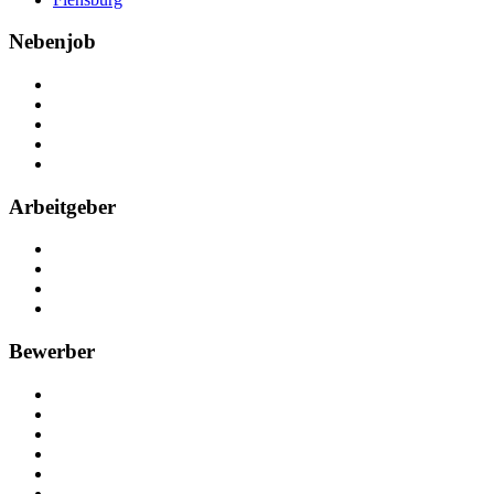
Nebenjob
Über Nebenjob
Arbeiten bei NebenJob
Kontakt
Partner
FAQ
Arbeitgeber
Kostenlos registrieren
Anzeige schalten
Recruiting-Prozess Tipps
FAQ für Unternehmen
Bewerber
Kostenlos registrieren
Alle Jobs in Deutschland
Nebenjob suchen
Minijob suchen
Ferienjob suchen
Bewerbungstipps