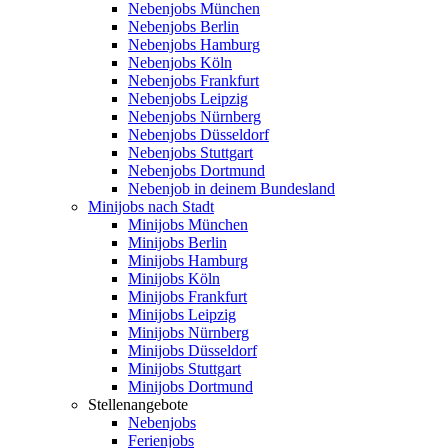
Nebenjobs München
Nebenjobs Berlin
Nebenjobs Hamburg
Nebenjobs Köln
Nebenjobs Frankfurt
Nebenjobs Leipzig
Nebenjobs Nürnberg
Nebenjobs Düsseldorf
Nebenjobs Stuttgart
Nebenjobs Dortmund
Nebenjob in deinem Bundesland
Minijobs nach Stadt
Minijobs München
Minijobs Berlin
Minijobs Hamburg
Minijobs Köln
Minijobs Frankfurt
Minijobs Leipzig
Minijobs Nürnberg
Minijobs Düsseldorf
Minijobs Stuttgart
Minijobs Dortmund
Stellenangebote
Nebenjobs
Ferienjobs