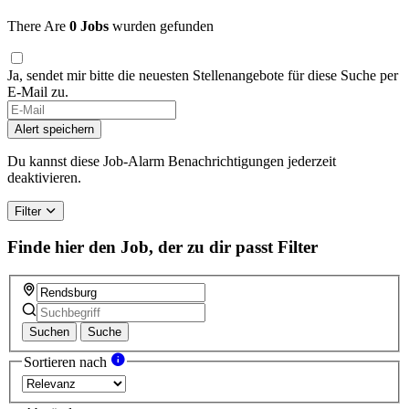
There Are
0 Jobs
wurden gefunden
Ja, sendet mir bitte die neuesten Stellenangebote für diese Suche per
E-Mail zu.
If
you
Alert speichern
are
a
Du kannst diese Job-Alarm Benachrichtigungen jederzeit
human,
deaktivieren.
ignore
this
Filter
field
Finde hier den Job, der zu dir passt
Filter
Suchen
Suche
Sortieren nach