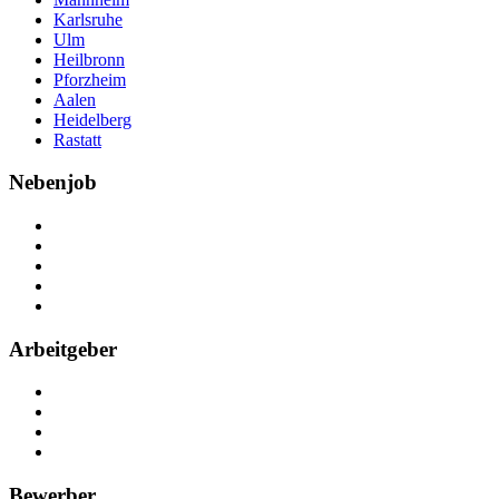
Karlsruhe
Ulm
Heilbronn
Pforzheim
Aalen
Heidelberg
Rastatt
Nebenjob
Über Nebenjob
Arbeiten bei NebenJob
Kontakt
Partner
FAQ
Arbeitgeber
Kostenlos registrieren
Anzeige schalten
Recruiting-Prozess Tipps
FAQ für Unternehmen
Bewerber