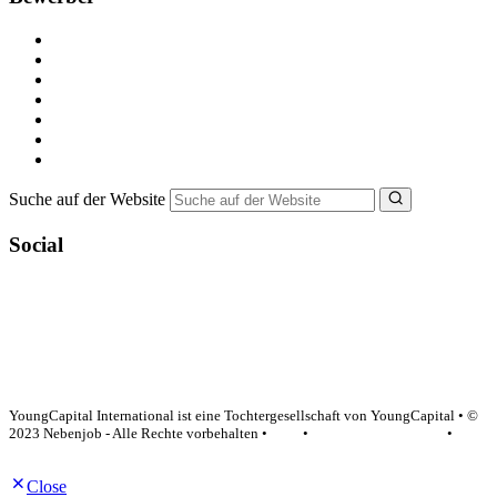
Kostenlos registrieren
Alle Jobs in Deutschland
Nebenjob suchen
Minijob suchen
Ferienjob suchen
Bewerbungstipps
NebenJob Ratgeber
Suche auf der Website
Social
YoungCapital Google score 4.6 - 18 reviews
YoungCapital International ist eine Tochtergesellschaft von YoungCapital • ©
2023 Nebenjob - Alle Rechte vorbehalten •
AGB
•
Datenschutzerklärung
•
Impressum
Close