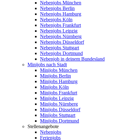
Nebenjobs München
Nebenjobs Berlin
Nebenjobs Hamburg
Nebenjobs Köln
Nebenjobs Frankfurt
Nebenjobs Leipzig
Nebenjobs Nürnberg
Nebenjobs Düsseldorf
Nebenjobs Stuttgart
Nebenjobs Dortmund
Nebenjob in deinem Bundesland
Minijobs nach Stadt
Minijobs München
Minijobs Berlin
Minijobs Hamburg
Minijobs Köln
Minijobs Frankfurt
Minijobs Leipzig
Minijobs Nürnberg
Minijobs Düsseldorf
Minijobs Stuttgart
Minijobs Dortmund
Stellenangebote
Nebenjobs
Ferienjobs