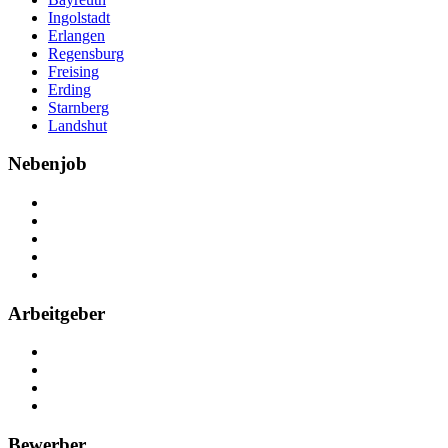
Ingolstadt
Erlangen
Regensburg
Freising
Erding
Starnberg
Landshut
Nebenjob
Über Nebenjob
Arbeiten bei NebenJob
Kontakt
Partner
FAQ
Arbeitgeber
Kostenlos registrieren
Anzeige schalten
Recruiting-Prozess Tipps
FAQ für Unternehmen
Bewerber