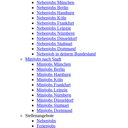
Nebenjobs München
Nebenjobs Berlin
Nebenjobs Hamburg
Nebenjobs Köln
Nebenjobs Frankfurt
Nebenjobs Leipzig
Nebenjobs Nürnberg
Nebenjobs Düsseldorf
Nebenjobs Stuttgart
Nebenjobs Dortmund
Nebenjob in deinem Bundesland
Minijobs nach Stadt
Minijobs München
Minijobs Berlin
Minijobs Hamburg
Minijobs Köln
Minijobs Frankfurt
Minijobs Leipzig
Minijobs Nürnberg
Minijobs Düsseldorf
Minijobs Stuttgart
Minijobs Dortmund
Stellenangebote
Nebenjobs
Ferienjobs