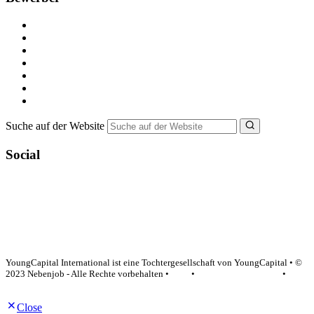
Kostenlos registrieren
Alle Jobs in Deutschland
Nebenjob suchen
Minijob suchen
Ferienjob suchen
Bewerbungstipps
NebenJob Ratgeber
Suche auf der Website
Social
YoungCapital Google score 4.6 - 18 reviews
YoungCapital International ist eine Tochtergesellschaft von YoungCapital • ©
2023 Nebenjob - Alle Rechte vorbehalten •
AGB
•
Datenschutzerklärung
•
Impressum
Close