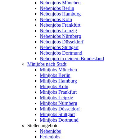
Nebenjobs München
Nebenjobs Berlin
Nebenjobs Hamburg
Nebenjobs Köln
Nebenjobs Frankfurt
Nebenjobs Leipzig
Nebenjobs Nürnberg
Nebenjobs Düsseldorf
Nebenjobs Stuttgart
Nebenjobs Dortmund
Nebenjob in deinem Bundesland
Minijobs nach Stadt
Minijobs München
Minijobs Berlin
Minijobs Hamburg
Minijobs Köln
Minijobs Frankfurt
Minijobs Leipzig
Minijobs Nürnberg
Minijobs Düsseldorf
Minijobs Stuttgart
Minijobs Dortmund
Stellenangebote
Nebenjobs
Ferienjobs