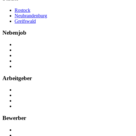
Rostock
Neubrandenburg
Greifswald
Nebenjob
Über Nebenjob
Arbeiten bei NebenJob
Kontakt
Partner
FAQ
Arbeitgeber
Kostenlos registrieren
Anzeige schalten
Recruiting-Prozess Tipps
FAQ für Unternehmen
Bewerber
Kostenlos registrieren
Alle Jobs in Deutschland