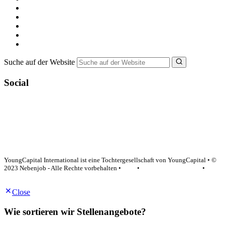
Nebenjob suchen
Minijob suchen
Ferienjob suchen
Bewerbungstipps
NebenJob Ratgeber
Suche auf der Website
Social
YoungCapital Google score 4.6 - 18 reviews
YoungCapital International ist eine Tochtergesellschaft von YoungCapital • ©
2023 Nebenjob - Alle Rechte vorbehalten •
AGB
•
Datenschutzerklärung
•
Impressum
Close
Wie sortieren wir Stellenangebote?