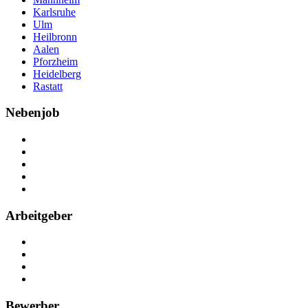
Karlsruhe
Ulm
Heilbronn
Aalen
Pforzheim
Heidelberg
Rastatt
Nebenjob
Über Nebenjob
Arbeiten bei NebenJob
Kontakt
Partner
FAQ
Arbeitgeber
Kostenlos registrieren
Anzeige schalten
Recruiting-Prozess Tipps
FAQ für Unternehmen
Bewerber