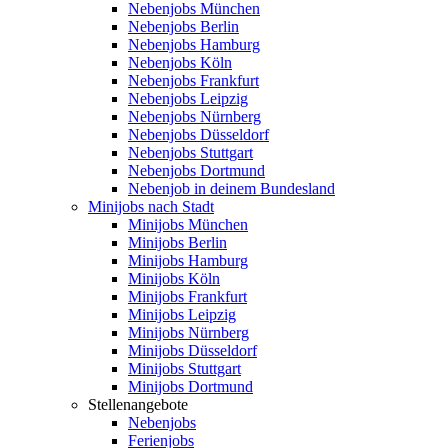
Nebenjobs München
Nebenjobs Berlin
Nebenjobs Hamburg
Nebenjobs Köln
Nebenjobs Frankfurt
Nebenjobs Leipzig
Nebenjobs Nürnberg
Nebenjobs Düsseldorf
Nebenjobs Stuttgart
Nebenjobs Dortmund
Nebenjob in deinem Bundesland
Minijobs nach Stadt
Minijobs München
Minijobs Berlin
Minijobs Hamburg
Minijobs Köln
Minijobs Frankfurt
Minijobs Leipzig
Minijobs Nürnberg
Minijobs Düsseldorf
Minijobs Stuttgart
Minijobs Dortmund
Stellenangebote
Nebenjobs
Ferienjobs