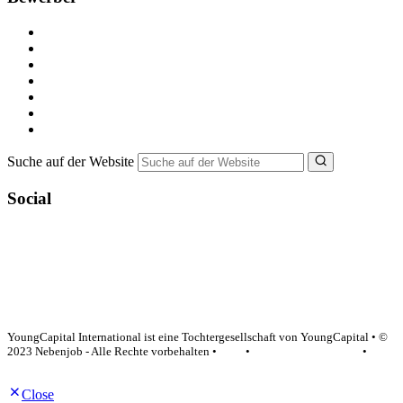
Kostenlos registrieren
Alle Jobs in Deutschland
Nebenjob suchen
Minijob suchen
Ferienjob suchen
Bewerbungstipps
NebenJob Ratgeber
Suche auf der Website
Social
YoungCapital Google score 4.6 - 18 reviews
YoungCapital International ist eine Tochtergesellschaft von YoungCapital • ©
2023 Nebenjob - Alle Rechte vorbehalten •
AGB
•
Datenschutzerklärung
•
Impressum
Close