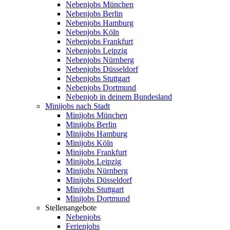
Nebenjobs München
Nebenjobs Berlin
Nebenjobs Hamburg
Nebenjobs Köln
Nebenjobs Frankfurt
Nebenjobs Leipzig
Nebenjobs Nürnberg
Nebenjobs Düsseldorf
Nebenjobs Stuttgart
Nebenjobs Dortmund
Nebenjob in deinem Bundesland
Minijobs nach Stadt
Minijobs München
Minijobs Berlin
Minijobs Hamburg
Minijobs Köln
Minijobs Frankfurt
Minijobs Leipzig
Minijobs Nürnberg
Minijobs Düsseldorf
Minijobs Stuttgart
Minijobs Dortmund
Stellenangebote
Nebenjobs
Ferienjobs