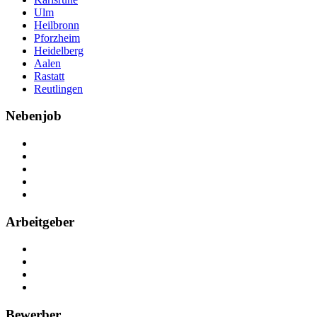
Ulm
Heilbronn
Pforzheim
Heidelberg
Aalen
Rastatt
Reutlingen
Nebenjob
Über Nebenjob
Arbeiten bei NebenJob
Kontakt
Partner
FAQ
Arbeitgeber
Kostenlos registrieren
Anzeige schalten
Recruiting-Prozess Tipps
FAQ für Unternehmen
Bewerber