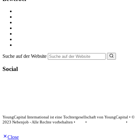
Kostenlos registrieren
Alle Jobs in Deutschland
Nebenjob suchen
Minijob suchen
Ferienjob suchen
Bewerbungstipps
NebenJob Ratgeber
Suche auf der Website
Social
YoungCapital Google score 4.6 - 18 reviews
YoungCapital International ist eine Tochtergesellschaft von YoungCapital • ©
2023 Nebenjob - Alle Rechte vorbehalten •
AGB
•
Datenschutzerklärung
•
Impressum
Close