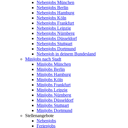
Nebenjobs München
Nebenjobs Berlin
Nebenjobs Hamburg
Nebenjobs Köln
Nebenjobs Frankfurt
Nebenjobs Leipzig
Nebenjobs Nürnberg
Nebenjobs Düsseldorf
Nebenjobs Stuttgart
Nebenjobs Dortmund
Nebenjob in deinem Bundesland
Minijobs nach Stadt
Minijobs München
Minijobs Berlin
Minijobs Hamburg
Minijobs Köln
Minijobs Frankfurt
Minijobs Leipzig
Minijobs Nürnberg
Minijobs Düsseldorf
Minijobs Stuttgart
Minijobs Dortmund
Stellenangebote
Nebenjobs
Ferienjobs