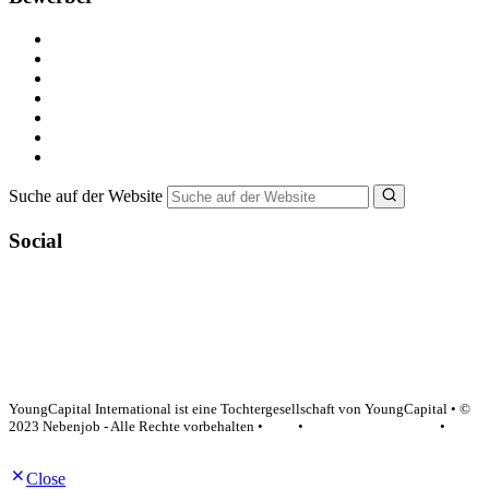
Kostenlos registrieren
Alle Jobs in Deutschland
Nebenjob suchen
Minijob suchen
Ferienjob suchen
Bewerbungstipps
NebenJob Ratgeber
Suche auf der Website
Social
YoungCapital Google score 4.6 - 18 reviews
YoungCapital International ist eine Tochtergesellschaft von YoungCapital • ©
2023 Nebenjob - Alle Rechte vorbehalten •
AGB
•
Datenschutzerklärung
•
Impressum
Close