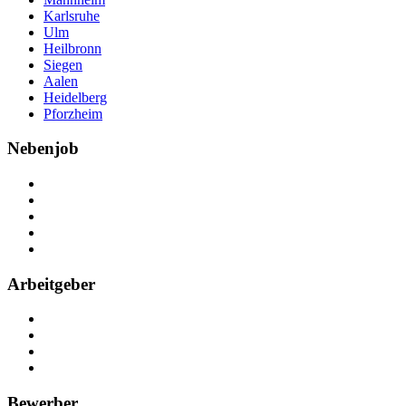
Karlsruhe
Ulm
Heilbronn
Siegen
Aalen
Heidelberg
Pforzheim
Nebenjob
Über Nebenjob
Arbeiten bei NebenJob
Kontakt
Partner
FAQ
Arbeitgeber
Kostenlos registrieren
Anzeige schalten
Recruiting-Prozess Tipps
FAQ für Unternehmen
Bewerber