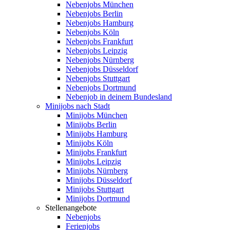
Nebenjobs München
Nebenjobs Berlin
Nebenjobs Hamburg
Nebenjobs Köln
Nebenjobs Frankfurt
Nebenjobs Leipzig
Nebenjobs Nürnberg
Nebenjobs Düsseldorf
Nebenjobs Stuttgart
Nebenjobs Dortmund
Nebenjob in deinem Bundesland
Minijobs nach Stadt
Minijobs München
Minijobs Berlin
Minijobs Hamburg
Minijobs Köln
Minijobs Frankfurt
Minijobs Leipzig
Minijobs Nürnberg
Minijobs Düsseldorf
Minijobs Stuttgart
Minijobs Dortmund
Stellenangebote
Nebenjobs
Ferienjobs