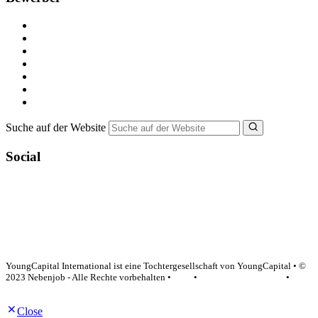
Kostenlos registrieren
Alle Jobs in Deutschland
Nebenjob suchen
Minijob suchen
Ferienjob suchen
Bewerbungstipps
NebenJob Ratgeber
Suche auf der Website
Social
YoungCapital Google score 4.6 - 18 reviews
YoungCapital International ist eine Tochtergesellschaft von YoungCapital • ©
2023 Nebenjob - Alle Rechte vorbehalten •
AGB
•
Datenschutzerklärung
•
Impressum
Close