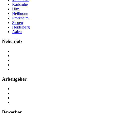
Karlsruhe
Ulm
Heilbronn
Pforzheim
Siegen
Heidelberg
Aalen
Nebenjob
Über Nebenjob
Arbeiten bei NebenJob
Kontakt
Partner
FAQ
Arbeitgeber
Kostenlos registrieren
Anzeige schalten
Recruiting-Prozess Tipps
FAQ für Unternehmen
Bewerber