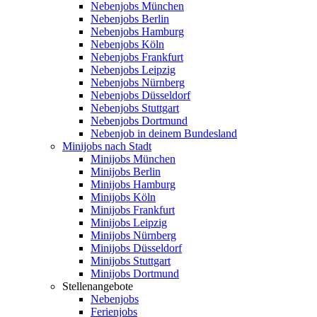
Nebenjobs München
Nebenjobs Berlin
Nebenjobs Hamburg
Nebenjobs Köln
Nebenjobs Frankfurt
Nebenjobs Leipzig
Nebenjobs Nürnberg
Nebenjobs Düsseldorf
Nebenjobs Stuttgart
Nebenjobs Dortmund
Nebenjob in deinem Bundesland
Minijobs nach Stadt
Minijobs München
Minijobs Berlin
Minijobs Hamburg
Minijobs Köln
Minijobs Frankfurt
Minijobs Leipzig
Minijobs Nürnberg
Minijobs Düsseldorf
Minijobs Stuttgart
Minijobs Dortmund
Stellenangebote
Nebenjobs
Ferienjobs