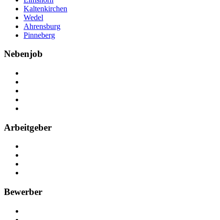
Kaltenkirchen
Wedel
Ahrensburg
Pinneberg
Nebenjob
Über Nebenjob
Arbeiten bei NebenJob
Kontakt
Partner
FAQ
Arbeitgeber
Kostenlos registrieren
Anzeige schalten
Recruiting-Prozess Tipps
FAQ für Unternehmen
Bewerber
Kostenlos registrieren
Alle Jobs in Deutschland