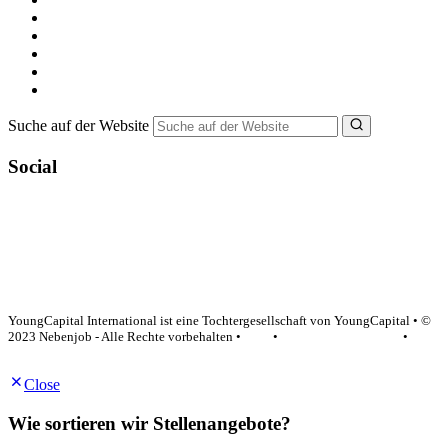
Nebenjob suchen
Minijob suchen
Ferienjob suchen
Bewerbungstipps
NebenJob Ratgeber
Suche auf der Website
Social
YoungCapital Google score 4.6 - 18 reviews
YoungCapital International ist eine Tochtergesellschaft von YoungCapital • ©
2023 Nebenjob - Alle Rechte vorbehalten •
AGB
•
Datenschutzerklärung
•
Impressum
Close
Wie sortieren wir Stellenangebote?