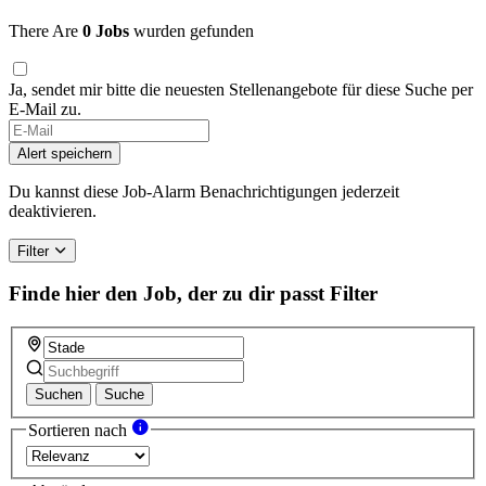
There Are
0 Jobs
wurden gefunden
Ja, sendet mir bitte die neuesten Stellenangebote für diese Suche per
E-Mail zu.
If
you
Alert speichern
are
a
Du kannst diese Job-Alarm Benachrichtigungen jederzeit
human,
deaktivieren.
ignore
this
Filter
field
Finde hier den Job, der zu dir passt
Filter
Suchen
Suche
Sortieren nach