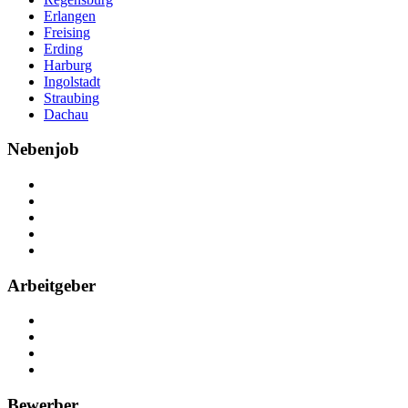
Erlangen
Freising
Erding
Harburg
Ingolstadt
Straubing
Dachau
Nebenjob
Über Nebenjob
Arbeiten bei NebenJob
Kontakt
Partner
FAQ
Arbeitgeber
Kostenlos registrieren
Anzeige schalten
Recruiting-Prozess Tipps
FAQ für Unternehmen
Bewerber