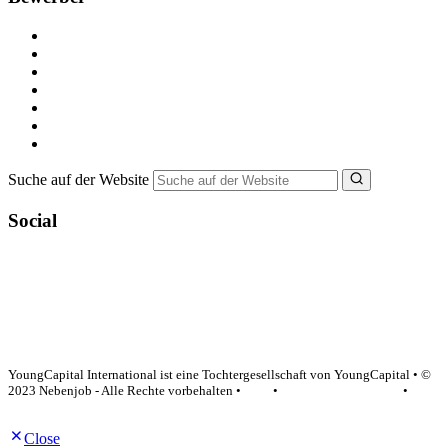
Kostenlos registrieren
Alle Jobs in Deutschland
Nebenjob suchen
Minijob suchen
Ferienjob suchen
Bewerbungstipps
NebenJob Ratgeber
Suche auf der Website
Social
YoungCapital Google score 4.6 - 18 reviews
YoungCapital International ist eine Tochtergesellschaft von YoungCapital • ©
2023 Nebenjob - Alle Rechte vorbehalten •
AGB
•
Datenschutzerklärung
•
Impressum
Close