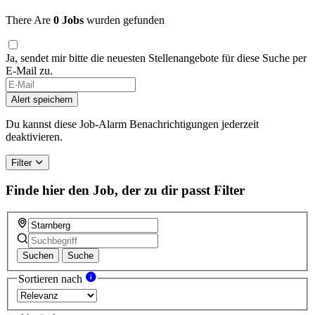
There Are
0 Jobs
wurden gefunden
Ja, sendet mir bitte die neuesten Stellenangebote für diese Suche per
E-Mail zu.
If
you
Alert speichern
are
a
Du kannst diese Job-Alarm Benachrichtigungen jederzeit
human,
deaktivieren.
ignore
this
Filter
field
Finde hier den Job, der zu dir passt
Filter
Suchen
Suche
Sortieren nach