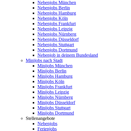
Nebenjobs München
Nebenjobs Berlin
Nebenjobs Hamburg
Nebenjobs Köln
Nebenjobs Frankfurt
Nebenjobs Leipzig
Nebenjobs Nürnberg
Nebenjobs Düsseldorf
Nebenjobs Stuttgart
Nebenjobs Dortmund
Nebenjob in deinem Bundesland
Minijobs nach Stadt
Minijobs München
Minijobs Berlin
Minijobs Hamburg
Minijobs Köln
Minijobs Frankfurt
Minijobs Leipzig
Minijobs Nürnberg
Minijobs Düsseldorf
Minijobs Stuttgart
Minijobs Dortmund
Stellenangebote
Nebenjobs
Ferienjobs