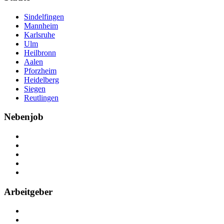
Sindelfingen
Mannheim
Karlsruhe
Ulm
Heilbronn
Aalen
Pforzheim
Heidelberg
Siegen
Reutlingen
Nebenjob
Über Nebenjob
Arbeiten bei NebenJob
Kontakt
Partner
FAQ
Arbeitgeber
Kostenlos registrieren
Anzeige schalten