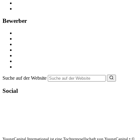
Recruiting-Prozess Tipps
FAQ für Unternehmen
Bewerber
Kostenlos registrieren
Alle Jobs in Deutschland
Nebenjob suchen
Minijob suchen
Ferienjob suchen
Bewerbungstipps
NebenJob Ratgeber
Suche auf der Website
Social
YoungCapital Google score 4.6 - 18 reviews
YoungCapital International ist eine Tochtergesellschaft von YoungCapital • ©