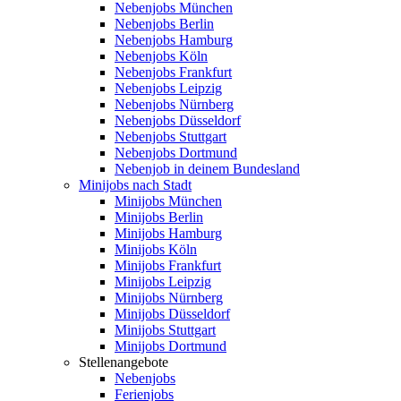
Nebenjobs München
Nebenjobs Berlin
Nebenjobs Hamburg
Nebenjobs Köln
Nebenjobs Frankfurt
Nebenjobs Leipzig
Nebenjobs Nürnberg
Nebenjobs Düsseldorf
Nebenjobs Stuttgart
Nebenjobs Dortmund
Nebenjob in deinem Bundesland
Minijobs nach Stadt
Minijobs München
Minijobs Berlin
Minijobs Hamburg
Minijobs Köln
Minijobs Frankfurt
Minijobs Leipzig
Minijobs Nürnberg
Minijobs Düsseldorf
Minijobs Stuttgart
Minijobs Dortmund
Stellenangebote
Nebenjobs
Ferienjobs