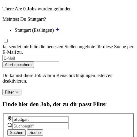
There Are
0 Jobs
wurden gefunden
Meintest Du Stuttgart?
Stuttgart (Esslingen)
Ja, sendet mir bitte die neuesten Stellenangebote für diese Suche per
E-Mail zu.
If
you
Alert speichern
are
a
Du kannst diese Job-Alarm Benachrichtigungen jederzeit
human,
deaktivieren.
ignore
this
Filter
field
Finde hier den Job, der zu dir passt
Filter
Suchen
Suche