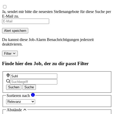
Ja, sendet mir bitte die neuesten Stellenangebote für diese Suche per
E-Mail zu.
If
you
are
Alert speichern
a
human,
Du kannst diese Job-Alarm Benachrichtigungen jederzeit
ignore
deaktivieren.
this
field
Filter
Finde hier den Job, der zu dir passt
Filter
Suchen
Suche
Sortieren nach
Abstände