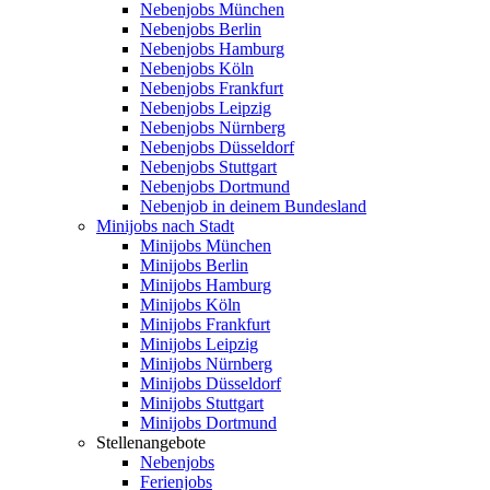
Nebenjobs München
Nebenjobs Berlin
Nebenjobs Hamburg
Nebenjobs Köln
Nebenjobs Frankfurt
Nebenjobs Leipzig
Nebenjobs Nürnberg
Nebenjobs Düsseldorf
Nebenjobs Stuttgart
Nebenjobs Dortmund
Nebenjob in deinem Bundesland
Minijobs nach Stadt
Minijobs München
Minijobs Berlin
Minijobs Hamburg
Minijobs Köln
Minijobs Frankfurt
Minijobs Leipzig
Minijobs Nürnberg
Minijobs Düsseldorf
Minijobs Stuttgart
Minijobs Dortmund
Stellenangebote
Nebenjobs
Ferienjobs