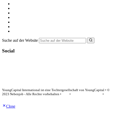
Kostenlos registrieren
Alle Jobs in Deutschland
Nebenjob suchen
Minijob suchen
Ferienjob suchen
Bewerbungstipps
NebenJob Ratgeber
Suche auf der Website
Social
YoungCapital Google score 4.6 - 18 reviews
YoungCapital International ist eine Tochtergesellschaft von YoungCapital • ©
2023 Nebenjob - Alle Rechte vorbehalten •
AGB
•
Datenschutzerklärung
•
Impressum
Close