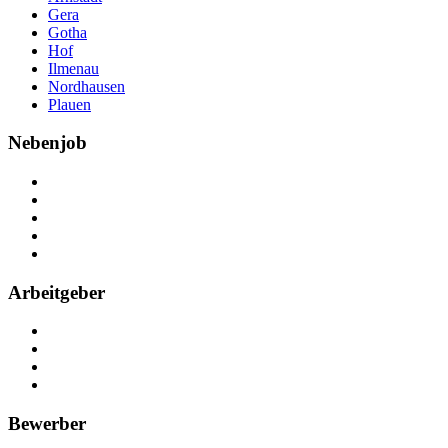
Gera
Gotha
Hof
Ilmenau
Nordhausen
Plauen
Nebenjob
Über Nebenjob
Arbeiten bei NebenJob
Kontakt
Partner
FAQ
Arbeitgeber
Kostenlos registrieren
Anzeige schalten
Recruiting-Prozess Tipps
FAQ für Unternehmen
Bewerber