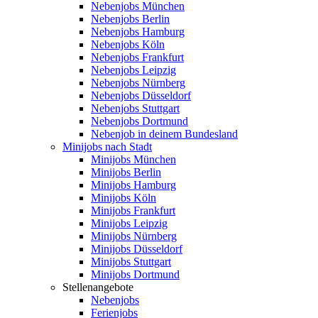
Nebenjobs München
Nebenjobs Berlin
Nebenjobs Hamburg
Nebenjobs Köln
Nebenjobs Frankfurt
Nebenjobs Leipzig
Nebenjobs Nürnberg
Nebenjobs Düsseldorf
Nebenjobs Stuttgart
Nebenjobs Dortmund
Nebenjob in deinem Bundesland
Minijobs nach Stadt
Minijobs München
Minijobs Berlin
Minijobs Hamburg
Minijobs Köln
Minijobs Frankfurt
Minijobs Leipzig
Minijobs Nürnberg
Minijobs Düsseldorf
Minijobs Stuttgart
Minijobs Dortmund
Stellenangebote
Nebenjobs
Ferienjobs