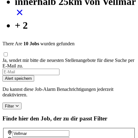
innerhalb 25km von Vellmar
+ 2
There Are
10 Jobs
wurden gefunden
Ja, sendet mir bitte die neuesten Stellenangebote für diese Suche per
E-Mail zu.
If
you
Alert speichern
are
a
Du kannst diese Job-Alarm Benachrichtigungen jederzeit
human,
deaktivieren.
ignore
this
Filter
field
Finde hier den Job, der zu dir passt
Filter