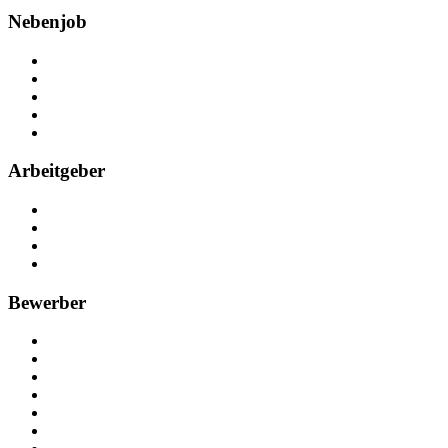
Nebenjob
Über Nebenjob
Arbeiten bei NebenJob
Kontakt
Partner
FAQ
Arbeitgeber
Kostenlos registrieren
Anzeige schalten
Recruiting-Prozess Tipps
FAQ für Unternehmen
Bewerber
Kostenlos registrieren
Alle Jobs in Deutschland
Nebenjob suchen
Minijob suchen
Ferienjob suchen
Bewerbungstipps