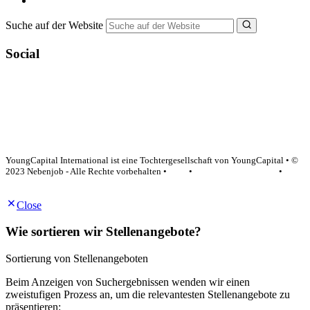
NebenJob Ratgeber
Suche auf der Website
Social
YoungCapital Google score 4.6 - 18 reviews
YoungCapital International ist eine Tochtergesellschaft von YoungCapital • ©
2023 Nebenjob - Alle Rechte vorbehalten •
AGB
•
Datenschutzerklärung
•
Impressum
Close
Wie sortieren wir Stellenangebote?
Sortierung von Stellenangeboten
Beim Anzeigen von Suchergebnissen wenden wir einen
zweistufigen Prozess an, um die relevantesten Stellenangebote zu
präsentieren: