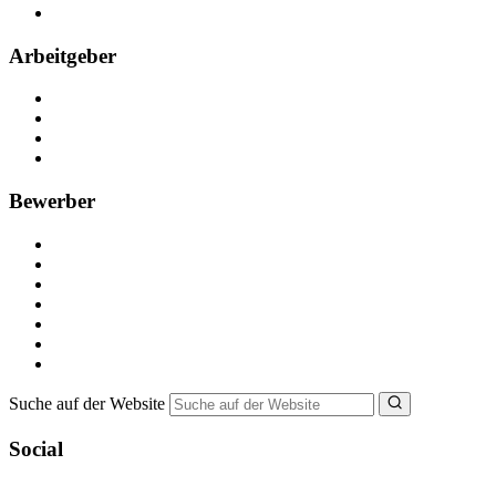
FAQ
Arbeitgeber
Kostenlos registrieren
Anzeige schalten
Recruiting-Prozess Tipps
FAQ für Unternehmen
Bewerber
Kostenlos registrieren
Alle Jobs in Deutschland
Nebenjob suchen
Minijob suchen
Ferienjob suchen
Bewerbungstipps
NebenJob Ratgeber
Suche auf der Website
Social