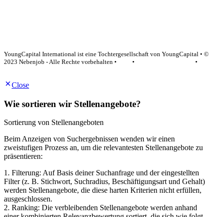
YoungCapital Google score 4.6 - 18 reviews
YoungCapital International ist eine Tochtergesellschaft von YoungCapital • ©
2023 Nebenjob - Alle Rechte vorbehalten •
AGB
•
Datenschutzerklärung
•
Impressum
Close
Wie sortieren wir Stellenangebote?
Sortierung von Stellenangeboten
Beim Anzeigen von Suchergebnissen wenden wir einen
zweistufigen Prozess an, um die relevantesten Stellenangebote zu
präsentieren:
1. Filterung: Auf Basis deiner Suchanfrage und der eingestellten
Filter (z. B. Stichwort, Suchradius, Beschäftigungsart und Gehalt)
werden Stellenangebote, die diese harten Kriterien nicht erfüllen,
ausgeschlossen.
2. Ranking: Die verbleibenden Stellenangebote werden anhand
einer kombinierten Relevanzbewertung sortiert, die sich wie folgt