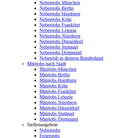
Nebenjobs München
Nebenjobs Berlin
Nebenjobs Hamburg
Nebenjobs Köln
Nebenjobs Frankfurt
Nebenjobs Leipzig
Nebenjobs Nürnberg
Nebenjobs Düsseldorf
Nebenjobs Stuttgart
Nebenjobs Dortmund
Nebenjob in deinem Bundesland
Minijobs nach Stadt
Minijobs München
Minijobs Berlin
Minijobs Hamburg
Minijobs Köln
Minijobs Frankfurt
Minijobs Leipzig
Minijobs Nürnberg
Minijobs Düsseldorf
Minijobs Stuttgart
Minijobs Dortmund
Stellenangebote
Nebenjobs
Ferienjobs