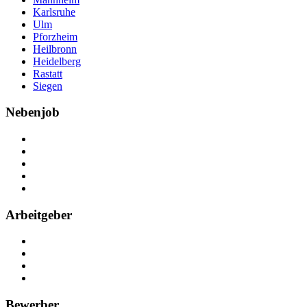
Karlsruhe
Ulm
Pforzheim
Heilbronn
Heidelberg
Rastatt
Siegen
Nebenjob
Über Nebenjob
Arbeiten bei NebenJob
Kontakt
Partner
FAQ
Arbeitgeber
Kostenlos registrieren
Anzeige schalten
Recruiting-Prozess Tipps
FAQ für Unternehmen
Bewerber