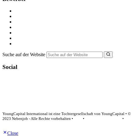
Kostenlos registrieren
Alle Jobs in Deutschland
Nebenjob suchen
Minijob suchen
Ferienjob suchen
Bewerbungstipps
NebenJob Ratgeber
Suche auf der Website
Social
YoungCapital Google score 4.6 - 18 reviews
YoungCapital International ist eine Tochtergesellschaft von YoungCapital • ©
2023 Nebenjob - Alle Rechte vorbehalten •
AGB
•
Datenschutzerklärung
•
Impressum
Close