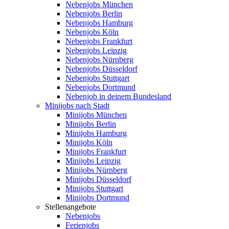
Nebenjobs München
Nebenjobs Berlin
Nebenjobs Hamburg
Nebenjobs Köln
Nebenjobs Frankfurt
Nebenjobs Leipzig
Nebenjobs Nürnberg
Nebenjobs Düsseldorf
Nebenjobs Stuttgart
Nebenjobs Dortmund
Nebenjob in deinem Bundesland
Minijobs nach Stadt
Minijobs München
Minijobs Berlin
Minijobs Hamburg
Minijobs Köln
Minijobs Frankfurt
Minijobs Leipzig
Minijobs Nürnberg
Minijobs Düsseldorf
Minijobs Stuttgart
Minijobs Dortmund
Stellenangebote
Nebenjobs
Ferienjobs