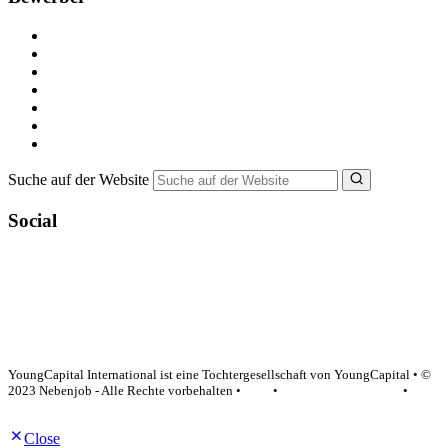
Kostenlos registrieren
Alle Jobs in Deutschland
Nebenjob suchen
Minijob suchen
Ferienjob suchen
Bewerbungstipps
NebenJob Ratgeber
Suche auf der Website
Social
YoungCapital Google score 4.6 - 18 reviews
YoungCapital International ist eine Tochtergesellschaft von YoungCapital • ©
2023 Nebenjob - Alle Rechte vorbehalten •
AGB
•
Datenschutzerklärung
•
Impressum
Close