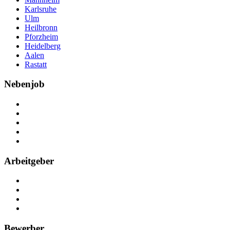
Karlsruhe
Ulm
Heilbronn
Pforzheim
Heidelberg
Aalen
Rastatt
Nebenjob
Über Nebenjob
Arbeiten bei NebenJob
Kontakt
Partner
FAQ
Arbeitgeber
Kostenlos registrieren
Anzeige schalten
Recruiting-Prozess Tipps
FAQ für Unternehmen
Bewerber