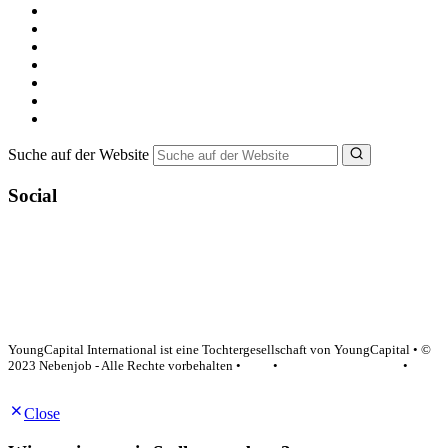
Kostenlos registrieren
Alle Jobs in Deutschland
Nebenjob suchen
Minijob suchen
Ferienjob suchen
Bewerbungstipps
NebenJob Ratgeber
Suche auf der Website
Social
YoungCapital Google score 4.6 - 18 reviews
YoungCapital International ist eine Tochtergesellschaft von YoungCapital • ©
2023 Nebenjob - Alle Rechte vorbehalten •
AGB
•
Datenschutzerklärung
•
Impressum
Close