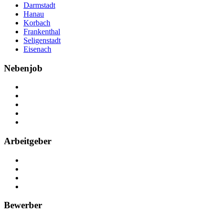
Darmstadt
Hanau
Korbach
Frankenthal
Seligenstadt
Eisenach
Nebenjob
Über Nebenjob
Arbeiten bei NebenJob
Kontakt
Partner
FAQ
Arbeitgeber
Kostenlos registrieren
Anzeige schalten
Recruiting-Prozess Tipps
FAQ für Unternehmen
Bewerber