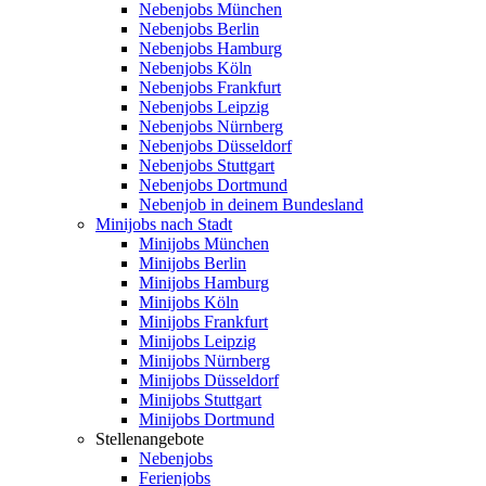
Nebenjobs München
Nebenjobs Berlin
Nebenjobs Hamburg
Nebenjobs Köln
Nebenjobs Frankfurt
Nebenjobs Leipzig
Nebenjobs Nürnberg
Nebenjobs Düsseldorf
Nebenjobs Stuttgart
Nebenjobs Dortmund
Nebenjob in deinem Bundesland
Minijobs nach Stadt
Minijobs München
Minijobs Berlin
Minijobs Hamburg
Minijobs Köln
Minijobs Frankfurt
Minijobs Leipzig
Minijobs Nürnberg
Minijobs Düsseldorf
Minijobs Stuttgart
Minijobs Dortmund
Stellenangebote
Nebenjobs
Ferienjobs