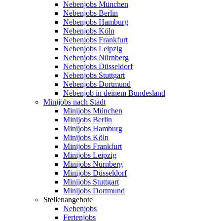
Nebenjobs München
Nebenjobs Berlin
Nebenjobs Hamburg
Nebenjobs Köln
Nebenjobs Frankfurt
Nebenjobs Leipzig
Nebenjobs Nürnberg
Nebenjobs Düsseldorf
Nebenjobs Stuttgart
Nebenjobs Dortmund
Nebenjob in deinem Bundesland
Minijobs nach Stadt
Minijobs München
Minijobs Berlin
Minijobs Hamburg
Minijobs Köln
Minijobs Frankfurt
Minijobs Leipzig
Minijobs Nürnberg
Minijobs Düsseldorf
Minijobs Stuttgart
Minijobs Dortmund
Stellenangebote
Nebenjobs
Ferienjobs