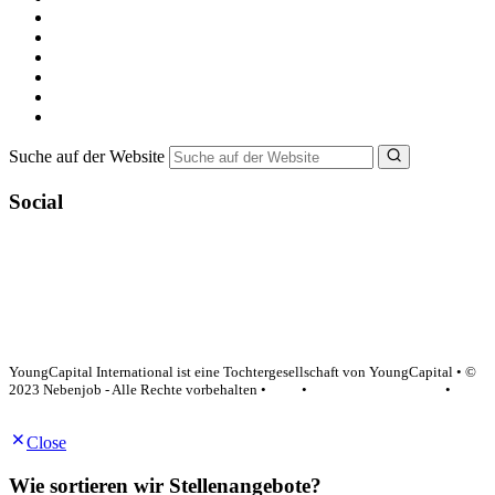
Alle Jobs in Deutschland
Nebenjob suchen
Minijob suchen
Ferienjob suchen
Bewerbungstipps
NebenJob Ratgeber
Suche auf der Website
Social
YoungCapital Google score 4.6 - 18 reviews
YoungCapital International ist eine Tochtergesellschaft von YoungCapital • ©
2023 Nebenjob - Alle Rechte vorbehalten •
AGB
•
Datenschutzerklärung
•
Impressum
Close
Wie sortieren wir Stellenangebote?