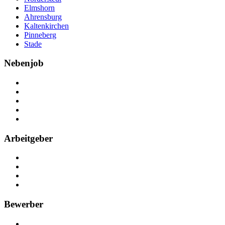
Elmshorn
Ahrensburg
Kaltenkirchen
Pinneberg
Stade
Nebenjob
Über Nebenjob
Arbeiten bei NebenJob
Kontakt
Partner
FAQ
Arbeitgeber
Kostenlos registrieren
Anzeige schalten
Recruiting-Prozess Tipps
FAQ für Unternehmen
Bewerber
Kostenlos registrieren