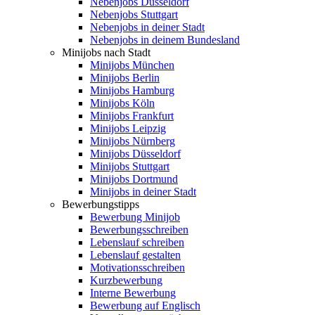
Nebenjobs Düsseldorf
Nebenjobs Stuttgart
Nebenjobs in deiner Stadt
Nebenjobs in deinem Bundesland
Minijobs nach Stadt
Minijobs München
Minijobs Berlin
Minijobs Hamburg
Minijobs Köln
Minijobs Frankfurt
Minijobs Leipzig
Minijobs Nürnberg
Minijobs Düsseldorf
Minijobs Stuttgart
Minijobs Dortmund
Minijobs in deiner Stadt
Bewerbungstipps
Bewerbung Minijob
Bewerbungsschreiben
Lebenslauf schreiben
Lebenslauf gestalten
Motivationsschreiben
Kurzbewerbung
Interne Bewerbung
Bewerbung auf Englisch