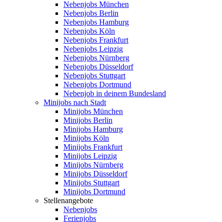
Nebenjobs München
Nebenjobs Berlin
Nebenjobs Hamburg
Nebenjobs Köln
Nebenjobs Frankfurt
Nebenjobs Leipzig
Nebenjobs Nürnberg
Nebenjobs Düsseldorf
Nebenjobs Stuttgart
Nebenjobs Dortmund
Nebenjob in deinem Bundesland
Minijobs nach Stadt
Minijobs München
Minijobs Berlin
Minijobs Hamburg
Minijobs Köln
Minijobs Frankfurt
Minijobs Leipzig
Minijobs Nürnberg
Minijobs Düsseldorf
Minijobs Stuttgart
Minijobs Dortmund
Stellenangebote
Nebenjobs
Ferienjobs