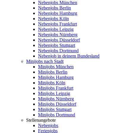
Nebenjobs München
Nebenjobs Berlin
Nebenjobs Hamburg
Nebenjobs Köln
Nebenjobs Frankfurt
Nebenjobs Leipzig
Nebenjobs Nürnberg
Nebenjobs Düsseldorf
Nebenjobs Stuttgart
Nebenjobs Dortmund
Nebenjob in deinem Bundesland
Minijobs nach Stadt
Minijobs München
Minijobs Berlin
Minijobs Hamburg
Minijobs Köln
Minijobs Frankfurt
Minijobs Leipzig
Minijobs Nürnberg
Minijobs Düsseldorf
Minijobs Stuttgart
Minijobs Dortmund
Stellenangebote
Nebenjobs
Ferienjobs