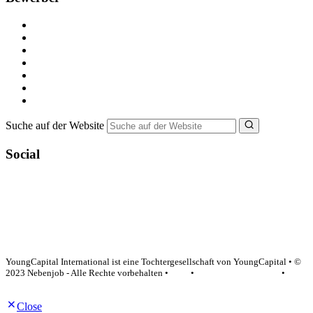
Kostenlos registrieren
Alle Jobs in Deutschland
Nebenjob suchen
Minijob suchen
Ferienjob suchen
Bewerbungstipps
NebenJob Ratgeber
Suche auf der Website
Social
YoungCapital Google score 4.6 - 18 reviews
YoungCapital International ist eine Tochtergesellschaft von YoungCapital • ©
2023 Nebenjob - Alle Rechte vorbehalten •
AGB
•
Datenschutzerklärung
•
Impressum
Close