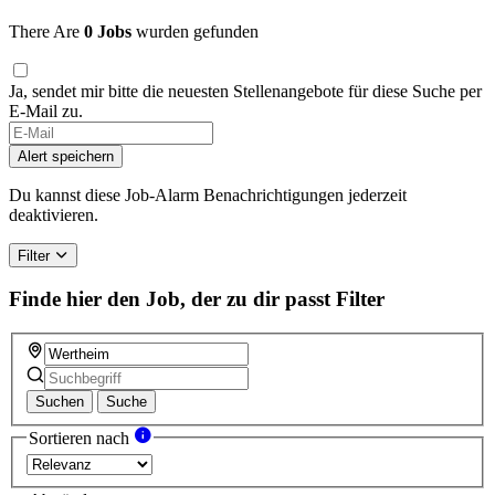
There Are
0 Jobs
wurden gefunden
Ja, sendet mir bitte die neuesten Stellenangebote für diese Suche per
E-Mail zu.
If
you
Alert speichern
are
a
Du kannst diese Job-Alarm Benachrichtigungen jederzeit
human,
deaktivieren.
ignore
this
Filter
field
Finde hier den Job, der zu dir passt
Filter
Suchen
Suche
Sortieren nach