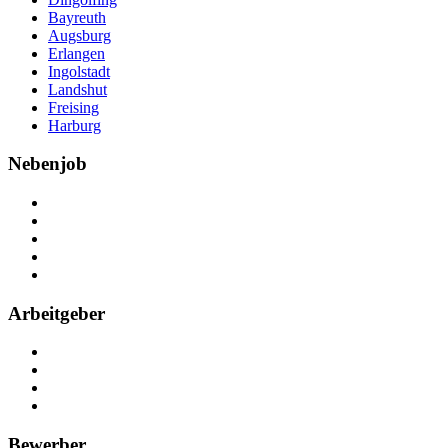
Bayreuth
Augsburg
Erlangen
Ingolstadt
Landshut
Freising
Harburg
Nebenjob
Über Nebenjob
Arbeiten bei NebenJob
Kontakt
Partner
FAQ
Arbeitgeber
Kostenlos registrieren
Anzeige schalten
Recruiting-Prozess Tipps
FAQ für Unternehmen
Bewerber