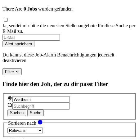
There Are
0 Jobs
wurden gefunden
Ja, sendet mir bitte die neuesten Stellenangebote für diese Suche per
E-Mail zu.
If
you
Alert speichern
are
a
Du kannst diese Job-Alarm Benachrichtigungen jederzeit
human,
deaktivieren.
ignore
this
Filter
field
Finde hier den Job, der zu dir passt
Filter
Suchen
Suche
Sortieren nach