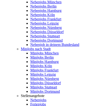
Nebenjobs München
Nebenjobs Berlin
Nebenjobs Hamburg
Nebenjobs Köln
Nebenjobs Frankfurt
Nebenjobs Leipzig
Nebenjobs Nürnberg
Nebenjobs Düsseldorf
Nebenjobs Stuttgart
Nebenjobs Dortmund
Nebenjob in deinem Bundesland
Minijobs nach Stadt
Minijobs München
Minijobs Berlin
Minijobs Hamburg
Minijobs Köln
Minijobs Frankfurt
Minijobs Leipzig
Minijobs Nürnberg
Minijobs Düsseldorf
Minijobs Stuttgart
Minijobs Dortmund
Stellenangebote
Nebenjobs
Ferienjobs