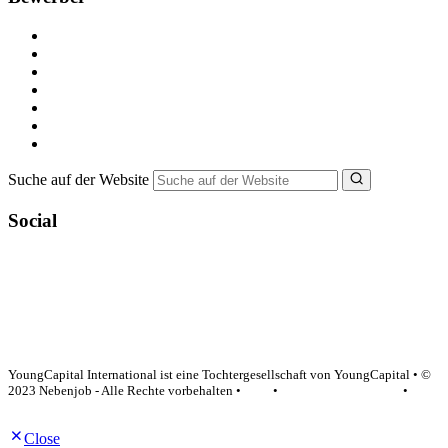
Kostenlos registrieren
Alle Jobs in Deutschland
Nebenjob suchen
Minijob suchen
Ferienjob suchen
Bewerbungstipps
NebenJob Ratgeber
Suche auf der Website
Social
YoungCapital Google score 4.6 - 18 reviews
YoungCapital International ist eine Tochtergesellschaft von YoungCapital • ©
2023 Nebenjob - Alle Rechte vorbehalten •
AGB
•
Datenschutzerklärung
•
Impressum
Close