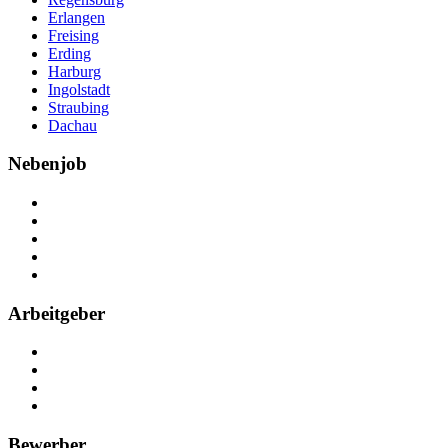
Erlangen
Freising
Erding
Harburg
Ingolstadt
Straubing
Dachau
Nebenjob
Über Nebenjob
Arbeiten bei NebenJob
Kontakt
Partner
FAQ
Arbeitgeber
Kostenlos registrieren
Anzeige schalten
Recruiting-Prozess Tipps
FAQ für Unternehmen
Bewerber