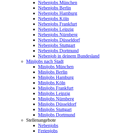
Nebenjobs München
Nebenjobs Berlin
Nebenjobs Hamburg
Nebenjobs Köln
Nebenjobs Frankfurt
Nebenjobs Leipzig
Nebenjobs Nürnberg
Nebenjobs Düsseldorf
Nebenjobs Stuttgart
Nebenjobs Dortmund
Nebenjob in deinem Bundesland
Minijobs nach Stadt
Minijobs München
Minijobs Berlin
Minijobs Hamburg
Minijobs Köln
Minijobs Frankfurt
Minijobs Leipzig
Minijobs Nürnberg
Minijobs Düsseldorf
Minijobs Stuttgart
Minijobs Dortmund
Stellenangebote
Nebenjobs
Ferienjobs