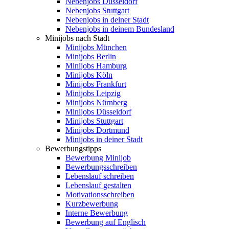
Nebenjobs Düsseldorf
Nebenjobs Stuttgart
Nebenjobs in deiner Stadt
Nebenjobs in deinem Bundesland
Minijobs nach Stadt
Minijobs München
Minijobs Berlin
Minijobs Hamburg
Minijobs Köln
Minijobs Frankfurt
Minijobs Leipzig
Minijobs Nürnberg
Minijobs Düsseldorf
Minijobs Stuttgart
Minijobs Dortmund
Minijobs in deiner Stadt
Bewerbungstipps
Bewerbung Minijob
Bewerbungsschreiben
Lebenslauf schreiben
Lebenslauf gestalten
Motivationsschreiben
Kurzbewerbung
Interne Bewerbung
Bewerbung auf Englisch