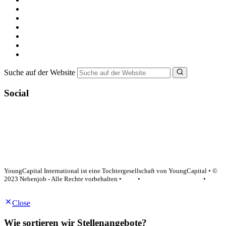
Alle Jobs in Deutschland
Nebenjob suchen
Minijob suchen
Ferienjob suchen
Bewerbungstipps
NebenJob Ratgeber
Suche auf der Website
Social
YoungCapital Google score 4.6 - 18 reviews
YoungCapital International ist eine Tochtergesellschaft von YoungCapital • ©
2023 Nebenjob - Alle Rechte vorbehalten •
AGB
•
Datenschutzerklärung
•
Impressum
Close
Wie sortieren wir Stellenangebote?