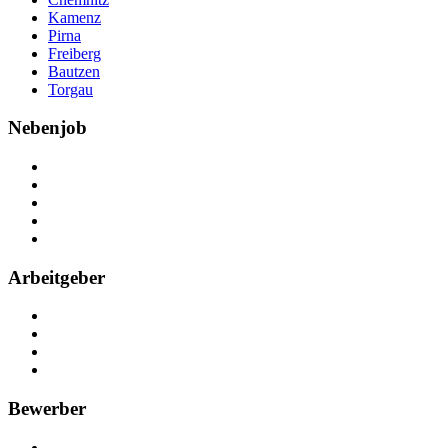
Kamenz
Pirna
Freiberg
Bautzen
Torgau
Nebenjob
Über Nebenjob
Arbeiten bei NebenJob
Kontakt
Partner
FAQ
Arbeitgeber
Kostenlos registrieren
Anzeige schalten
Recruiting-Prozess Tipps
FAQ für Unternehmen
Bewerber
Kostenlos registrieren