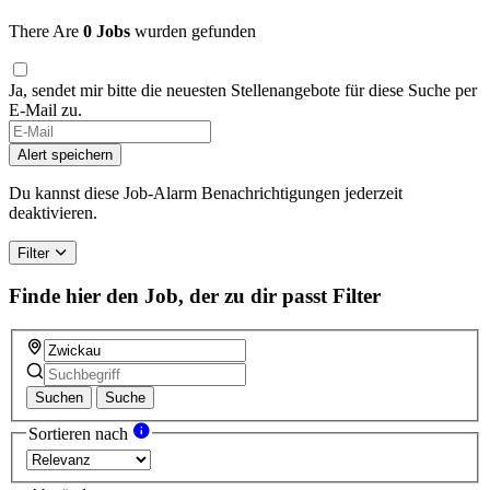
There Are
0 Jobs
wurden gefunden
Ja, sendet mir bitte die neuesten Stellenangebote für diese Suche per
E-Mail zu.
If
you
Alert speichern
are
a
Du kannst diese Job-Alarm Benachrichtigungen jederzeit
human,
deaktivieren.
ignore
this
Filter
field
Finde hier den Job, der zu dir passt
Filter
Suchen
Suche
Sortieren nach