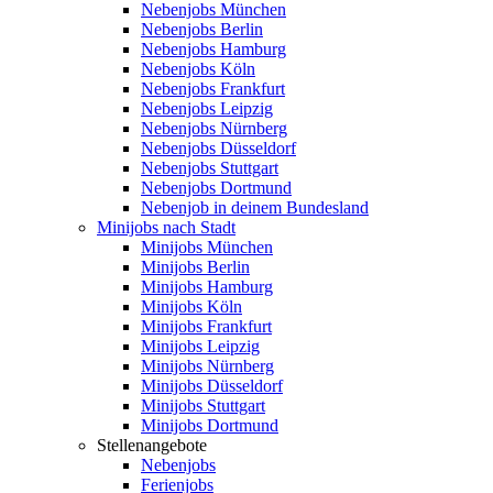
Nebenjobs München
Nebenjobs Berlin
Nebenjobs Hamburg
Nebenjobs Köln
Nebenjobs Frankfurt
Nebenjobs Leipzig
Nebenjobs Nürnberg
Nebenjobs Düsseldorf
Nebenjobs Stuttgart
Nebenjobs Dortmund
Nebenjob in deinem Bundesland
Minijobs nach Stadt
Minijobs München
Minijobs Berlin
Minijobs Hamburg
Minijobs Köln
Minijobs Frankfurt
Minijobs Leipzig
Minijobs Nürnberg
Minijobs Düsseldorf
Minijobs Stuttgart
Minijobs Dortmund
Stellenangebote
Nebenjobs
Ferienjobs