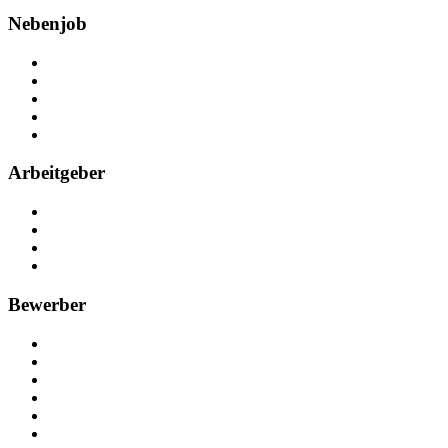
Nebenjob
Über Nebenjob
Arbeiten bei NebenJob
Kontakt
Partner
FAQ
Arbeitgeber
Kostenlos registrieren
Anzeige schalten
Recruiting-Prozess Tipps
FAQ für Unternehmen
Bewerber
Kostenlos registrieren
Alle Jobs in Deutschland
Nebenjob suchen
Minijob suchen
Ferienjob suchen
Bewerbungstipps