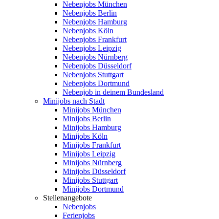
Nebenjobs München
Nebenjobs Berlin
Nebenjobs Hamburg
Nebenjobs Köln
Nebenjobs Frankfurt
Nebenjobs Leipzig
Nebenjobs Nürnberg
Nebenjobs Düsseldorf
Nebenjobs Stuttgart
Nebenjobs Dortmund
Nebenjob in deinem Bundesland
Minijobs nach Stadt
Minijobs München
Minijobs Berlin
Minijobs Hamburg
Minijobs Köln
Minijobs Frankfurt
Minijobs Leipzig
Minijobs Nürnberg
Minijobs Düsseldorf
Minijobs Stuttgart
Minijobs Dortmund
Stellenangebote
Nebenjobs
Ferienjobs