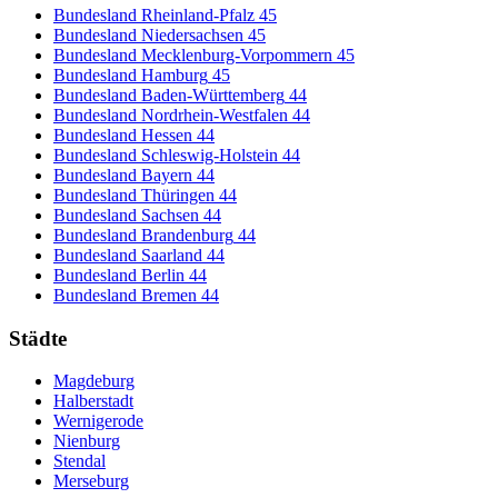
Bundesland Rheinland-Pfalz
45
Bundesland Niedersachsen
45
Bundesland Mecklenburg-Vorpommern
45
Bundesland Hamburg
45
Bundesland Baden-Württemberg
44
Bundesland Nordrhein-Westfalen
44
Bundesland Hessen
44
Bundesland Schleswig-Holstein
44
Bundesland Bayern
44
Bundesland Thüringen
44
Bundesland Sachsen
44
Bundesland Brandenburg
44
Bundesland Saarland
44
Bundesland Berlin
44
Bundesland Bremen
44
Städte
Magdeburg
Halberstadt
Wernigerode
Nienburg
Stendal
Merseburg