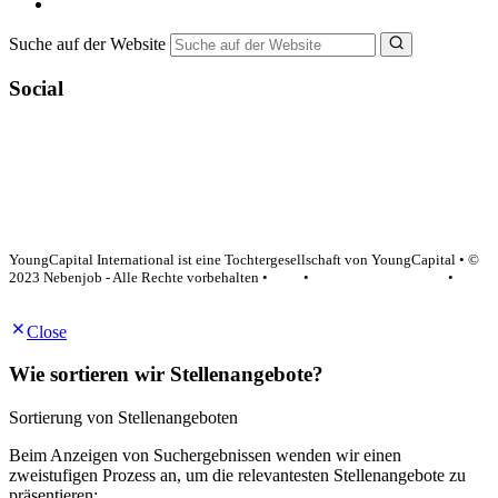
NebenJob Ratgeber
Suche auf der Website
Social
YoungCapital Google score 4.6 - 18 reviews
YoungCapital International ist eine Tochtergesellschaft von YoungCapital • ©
2023 Nebenjob - Alle Rechte vorbehalten •
AGB
•
Datenschutzerklärung
•
Impressum
Close
Wie sortieren wir Stellenangebote?
Sortierung von Stellenangeboten
Beim Anzeigen von Suchergebnissen wenden wir einen
zweistufigen Prozess an, um die relevantesten Stellenangebote zu
präsentieren: