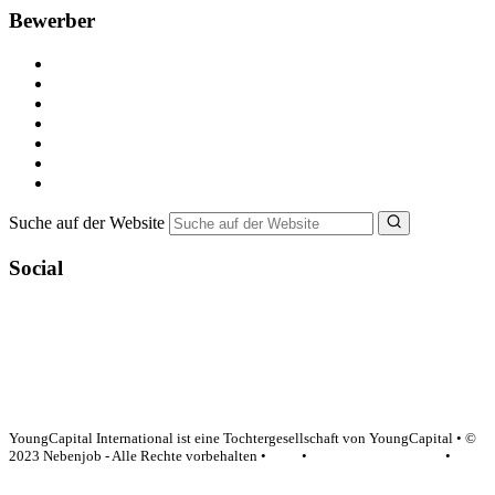
Bewerber
Kostenlos registrieren
Alle Jobs in Deutschland
Nebenjob suchen
Minijob suchen
Ferienjob suchen
Bewerbungstipps
NebenJob Ratgeber
Suche auf der Website
Social
YoungCapital Google score 4.6 - 18 reviews
YoungCapital International ist eine Tochtergesellschaft von YoungCapital • ©
2023 Nebenjob - Alle Rechte vorbehalten •
AGB
•
Datenschutzerklärung
•
Impressum