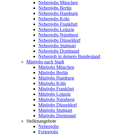
Nebenjobs München
Nebenjobs Berlin
Nebenjobs Hamburg
Nebenjobs Köln
Nebenjobs Frankfurt
Nebenjobs Leipzig
Nebenjobs Nürnberg
Nebenjobs Düsseldorf
Nebenjobs Stuttgart
Nebenjobs Dortmund
Nebenjob in deinem Bundesland
Minijobs nach Stadt
Minijobs München
Minijobs Berlin
Minijobs Hamburg
Minijobs Köln
Minijobs Frankfurt
Minijobs Leipzig
Minijobs Nürnberg
Minijobs Düsseldorf
Minijobs Stuttgart
Minijobs Dortmund
Stellenangebote
Nebenjobs
Ferienjobs