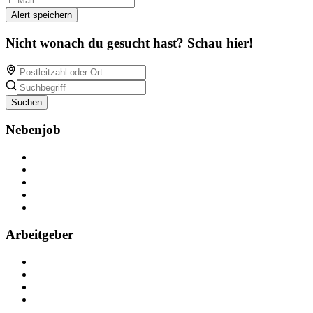
Alert speichern
Nicht wonach du gesucht hast? Schau hier!
Suchen
Nebenjob
Über Nebenjob
Arbeiten bei NebenJob
Kontakt
Partner
FAQ
Arbeitgeber
Kostenlos registrieren
Anzeige schalten
Recruiting-Prozess Tipps
FAQ für Unternehmen