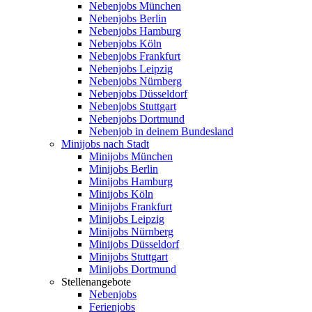
Nebenjobs München
Nebenjobs Berlin
Nebenjobs Hamburg
Nebenjobs Köln
Nebenjobs Frankfurt
Nebenjobs Leipzig
Nebenjobs Nürnberg
Nebenjobs Düsseldorf
Nebenjobs Stuttgart
Nebenjobs Dortmund
Nebenjob in deinem Bundesland
Minijobs nach Stadt
Minijobs München
Minijobs Berlin
Minijobs Hamburg
Minijobs Köln
Minijobs Frankfurt
Minijobs Leipzig
Minijobs Nürnberg
Minijobs Düsseldorf
Minijobs Stuttgart
Minijobs Dortmund
Stellenangebote
Nebenjobs
Ferienjobs