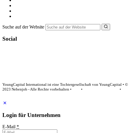
Minijob suchen
Ferienjob suchen
Bewerbungstipps
NebenJob Ratgeber
Suche auf der Website
Social
YoungCapital Google score 4.6 - 18 reviews
YoungCapital International ist eine Tochtergesellschaft von YoungCapital • ©
2023 Nebenjob - Alle Rechte vorbehalten •
AGB
•
Datenschutzerklärung
•
Impressum
Login für Unternehmen
E-Mail
*