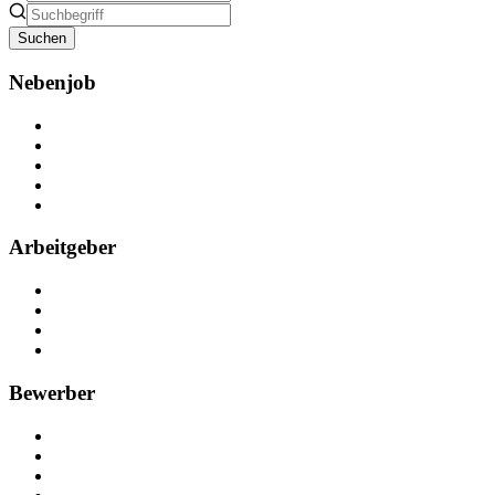
Suchen
Nebenjob
Über Nebenjob
Arbeiten bei NebenJob
Kontakt
Partner
FAQ
Arbeitgeber
Kostenlos registrieren
Anzeige schalten
Recruiting-Prozess Tipps
FAQ für Unternehmen
Bewerber
Kostenlos registrieren
Alle Jobs in Deutschland
Nebenjob suchen