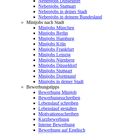
Nebenjobs Düsseldorf
Nebenjobs Stuttgart
Nebenjobs in deiner Stadt
Nebenjobs in deinem Bundesland
Minijobs nach Stadt
Minijobs München
Minijobs Berlin
Minijobs Hamburg
Minijobs Köln
Minijobs Frankfurt
Minijobs Leipzig
Minijobs Nürnberg
Minijobs Düsseldorf
Minijobs Stuttgart
Minijobs Dortmund
Minijobs in deiner Stadt
Bewerbungstipps
Bewerbung Minijob
Bewerbungsschreiben
Lebenslauf schreiben
Lebenslauf gestalten
Motivationsschreiben
Kurzbewerbung
Interne Bewerbung
Bewerbung auf Englisch