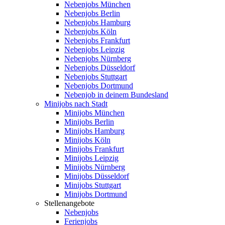
Nebenjobs München
Nebenjobs Berlin
Nebenjobs Hamburg
Nebenjobs Köln
Nebenjobs Frankfurt
Nebenjobs Leipzig
Nebenjobs Nürnberg
Nebenjobs Düsseldorf
Nebenjobs Stuttgart
Nebenjobs Dortmund
Nebenjob in deinem Bundesland
Minijobs nach Stadt
Minijobs München
Minijobs Berlin
Minijobs Hamburg
Minijobs Köln
Minijobs Frankfurt
Minijobs Leipzig
Minijobs Nürnberg
Minijobs Düsseldorf
Minijobs Stuttgart
Minijobs Dortmund
Stellenangebote
Nebenjobs
Ferienjobs