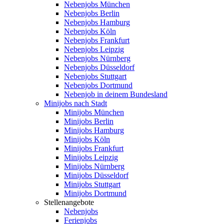
Nebenjobs München
Nebenjobs Berlin
Nebenjobs Hamburg
Nebenjobs Köln
Nebenjobs Frankfurt
Nebenjobs Leipzig
Nebenjobs Nürnberg
Nebenjobs Düsseldorf
Nebenjobs Stuttgart
Nebenjobs Dortmund
Nebenjob in deinem Bundesland
Minijobs nach Stadt
Minijobs München
Minijobs Berlin
Minijobs Hamburg
Minijobs Köln
Minijobs Frankfurt
Minijobs Leipzig
Minijobs Nürnberg
Minijobs Düsseldorf
Minijobs Stuttgart
Minijobs Dortmund
Stellenangebote
Nebenjobs
Ferienjobs