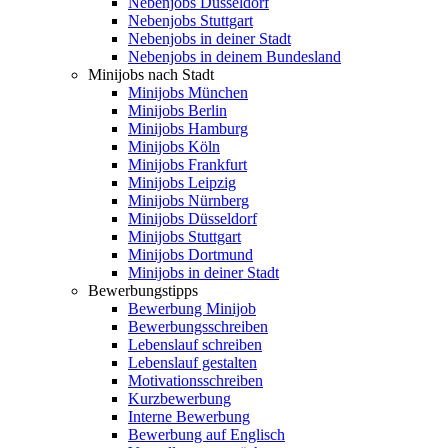
Nebenjobs Düsseldorf
Nebenjobs Stuttgart
Nebenjobs in deiner Stadt
Nebenjobs in deinem Bundesland
Minijobs nach Stadt
Minijobs München
Minijobs Berlin
Minijobs Hamburg
Minijobs Köln
Minijobs Frankfurt
Minijobs Leipzig
Minijobs Nürnberg
Minijobs Düsseldorf
Minijobs Stuttgart
Minijobs Dortmund
Minijobs in deiner Stadt
Bewerbungstipps
Bewerbung Minijob
Bewerbungsschreiben
Lebenslauf schreiben
Lebenslauf gestalten
Motivationsschreiben
Kurzbewerbung
Interne Bewerbung
Bewerbung auf Englisch