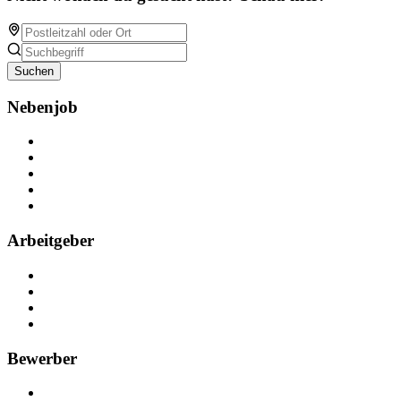
Suchen
Nebenjob
Über Nebenjob
Arbeiten bei NebenJob
Kontakt
Partner
FAQ
Arbeitgeber
Kostenlos registrieren
Anzeige schalten
Recruiting-Prozess Tipps
FAQ für Unternehmen
Bewerber
Kostenlos registrieren