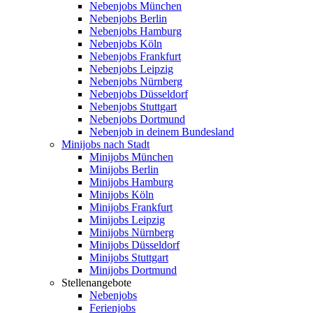
Nebenjobs München
Nebenjobs Berlin
Nebenjobs Hamburg
Nebenjobs Köln
Nebenjobs Frankfurt
Nebenjobs Leipzig
Nebenjobs Nürnberg
Nebenjobs Düsseldorf
Nebenjobs Stuttgart
Nebenjobs Dortmund
Nebenjob in deinem Bundesland
Minijobs nach Stadt
Minijobs München
Minijobs Berlin
Minijobs Hamburg
Minijobs Köln
Minijobs Frankfurt
Minijobs Leipzig
Minijobs Nürnberg
Minijobs Düsseldorf
Minijobs Stuttgart
Minijobs Dortmund
Stellenangebote
Nebenjobs
Ferienjobs